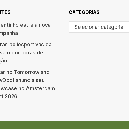
NTES
CATEGORIAS
centinho estreia nova
Selecionar categoria
ampanha
ras poliesportivas da
ssam por obras de
ção
ar no Tomorrowland
eyDoc! anuncia seu
howcase no Amsterdam
nt 2026