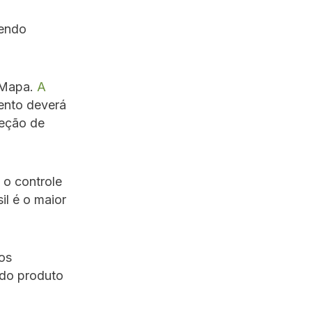
sendo
 Mapa.
A
ento deverá
peção de
o controle
il é o maior
os
 do produto