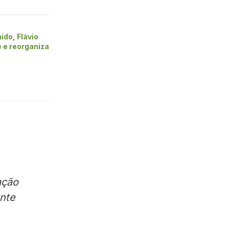
ido, Flávio
 e reorganiza
ação
ente