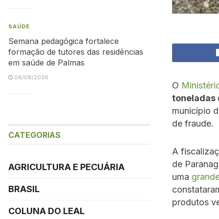
SAÚDE
Semana pedagógica fortalece
formação de tutores das residências
em saúde de Palmas
06/08/2026
O
Ministéri
toneladas 
município d
de fraude.
CATEGORIAS
A fiscaliza
de Paranag
AGRICULTURA E PECUÁRIA
uma
grande
BRASIL
constataram
produtos ve
COLUNA DO LEAL