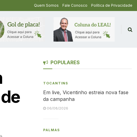
Quem Somos
Fale Conosco
Política de Privacidade
POPULARES
m
TOCANTINS
 de
Em live, Vicentinho estreia nova fase
da campanha
06/08/2026
PALMAS
e