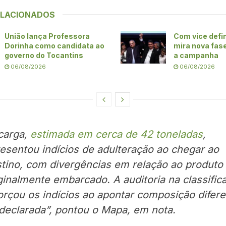
ELACIONADOS
União lança Professora
Com vice defin
Dorinha como candidata ao
mira nova fase
governo do Tocantins
a campanha
06/08/2026
06/08/2026
carga,
estimada em cerca de 42 toneladas
,
esentou indícios de adulteração ao chegar ao
tino, com divergências em relação ao produto
ginalmente embarcado. A auditoria na classific
orçou os indícios ao apontar composição difer
declarada”, pontou o Mapa, em nota.