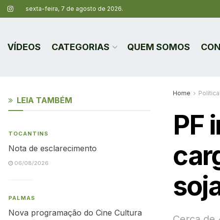
sexta-feira, 7 de agosto de 2026.
VÍDEOS
CATEGORIAS
QUEM SOMOS
CON
Home
Política
LEIA TAMBÉM
PF 
TOCANTINS
car
Nota de esclarecimento
06/08/2026
soj
PALMAS
Nova programação do Cine Cultura
Cerca de 