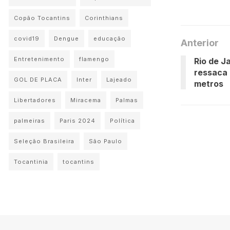
Copão Tocantins
Corinthians
covid19
Dengue
educação
Anterior
Entretenimento
flamengo
Rio de J
ressaca 
GOL DE PLACA
Inter
Lajeado
metros
Libertadores
Miracema
Palmas
palmeiras
Paris 2024
Política
Seleção Brasileira
São Paulo
Tocantinia
tocantins