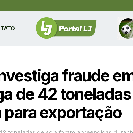
TATO
investiga fraude e
ga de 42 toneladas
a para exportação
42 toneladas de soja foram apreendidas durant