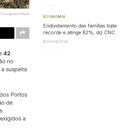
Divulgação/Mapa
ECONOMIA
Endividamento das famílias bate
recorde e atinge 82%, diz CNC
06/08/2026
de
42
ão no
 a suspeita
 dos Portos
ão de
s
exigidos a