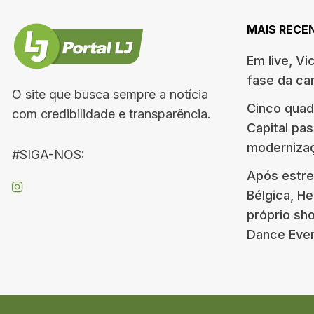
MAIS RECE
Em live, Vi
fase da c
O site que busca sempre a notícia
Cinco quad
com credibilidade e transparência.
Capital pa
moderniza
#SIGA-NOS:
Após estre
Bélgica, H
próprio s
Dance Eve