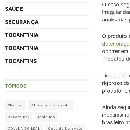
O caso seg
SAÚDE
irregularid
analisadas
SEGURANÇA
TOCANTINIA
O produto 
deterioraçã
TOCANTINIA
ocorrer em 
Produtos d
TOCANTINS
De acordo 
rigoroso da
TÓPICOS
produtor e 
#Palmas
#Tocantins #Lajeado
Ainda segun
mecanismos 
2° Farm Day
Athletico
brasileiro 
COLUNA DO LEAL
Copa do Nordeste