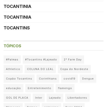
TOCANTINIA
TOCANTINIA
TOCANTINS
TÓPICOS
#Palmas
#Tocantins #Lajeado
2° Farm Day
Athletico
COLUNA DO LEAL
Copa do Nordeste
Copão Tocantins
Corinthians
covid19
Dengue
educação
Entretenimento
flamengo
GOL DE PLACA
Inter
Lajeado
Libertadores