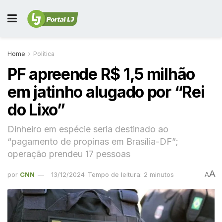
Home
Política
PF apreende R$ 1,5 milhão
em jatinho alugado por “Rei
do Lixo”
Dinheiro em espécie seria destinado ao
“pagamento de propinas em Brasília-DF”;
operação prendeu 17 pessoas
A
por
CNN
13/12/2024
Tempo de leitura: 2 minutos
A