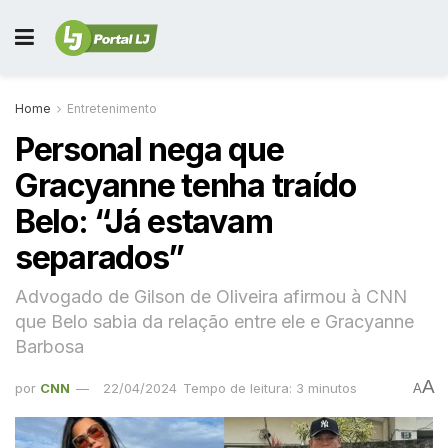
Home
Entretenimento
Personal nega que
Gracyanne tenha traído
Belo: “Já estavam
separados”
Advogado de Gilson de Oliveira afirmou à CNN
que Belo sabia da relação entre ele e Gracyanne
Barbosa
A
por
CNN
22/04/2024
Tempo de leitura: 3 minutos
A