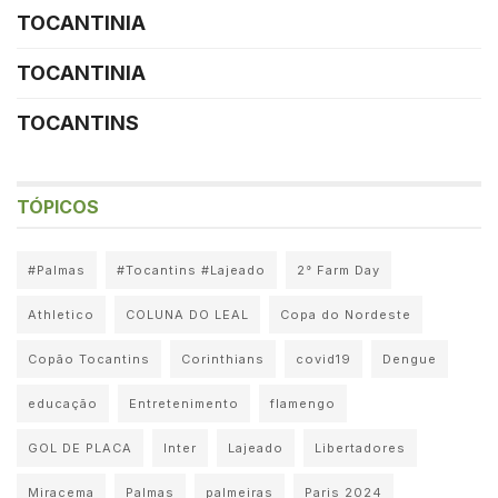
TOCANTINIA
TOCANTINIA
TOCANTINS
TÓPICOS
#Palmas
#Tocantins #Lajeado
2° Farm Day
Athletico
COLUNA DO LEAL
Copa do Nordeste
Copão Tocantins
Corinthians
covid19
Dengue
educação
Entretenimento
flamengo
GOL DE PLACA
Inter
Lajeado
Libertadores
Miracema
Palmas
palmeiras
Paris 2024