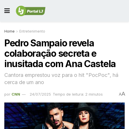
Home
Entretenimento
Pedro Sampaio revela
colaboração secreta e
inusitada com Ana Castela
Cantora emprestou voz para o hit "PocPoc", há
cerca de um ano
A
por
CNN
24/07/2025
Tempo de leitura: 2 minutos
A