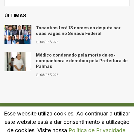
ÚLTIMAS
Tocantins terá 13 nomes na disputa por
duas vagas no Senado Federal
08/08/2026
Médico condenado pela morte da ex-
companheira é demitido pela Prefeitura de
Palmas
08/08/2026
Esse website utiliza cookies. Ao continuar a utilizar
Quem Somos
Fale Conosco
Política de Privacidade
este website está a dar consentimento à utilização
© 2024
Portal LJ
- Todos os direitos reservados.
de cookies. Visite nossa
Política de Privacidade
.