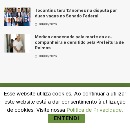
Tocantins terá 13 nomes na disputa por
duas vagas no Senado Federal
08/08/2026
Médico condenado pela morte da ex-
companheira é demitido pela Prefeitura de
Palmas
08/08/2026
Esse website utiliza cookies. Ao continuar a utilizar
Quem Somos
Fale Conosco
Política de Privacidade
este website está a dar consentimento à utilização
© 2024
Portal LJ
- Todos os direitos reservados.
de cookies. Visite nossa
Política de Privacidade
.
ENTENDI