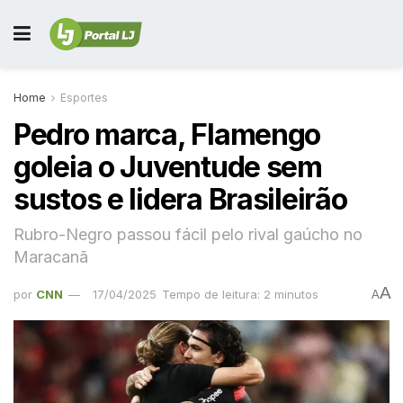
Home
Esportes
Pedro marca, Flamengo
goleia o Juventude sem
sustos e lidera Brasileirão
Rubro-Negro passou fácil pelo rival gaúcho no
Maracanã
A
por
CNN
17/04/2025
Tempo de leitura: 2 minutos
A