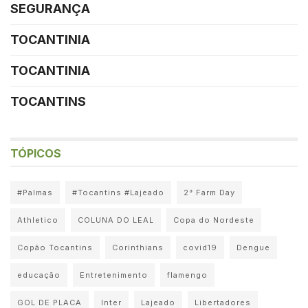
SEGURANÇA
TOCANTINIA
TOCANTINIA
TOCANTINS
TÓPICOS
#Palmas
#Tocantins #Lajeado
2° Farm Day
Athletico
COLUNA DO LEAL
Copa do Nordeste
Copão Tocantins
Corinthians
covid19
Dengue
educação
Entretenimento
flamengo
GOL DE PLACA
Inter
Lajeado
Libertadores