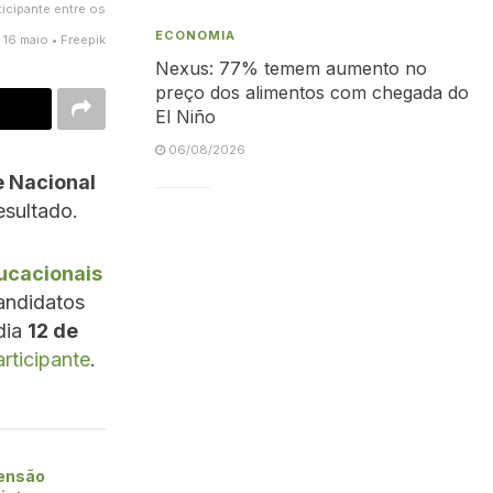
icipante entre os
ECONOMIA
a 16 maio • Freepik
Nexus: 77% temem aumento no
preço dos alimentos com chegada do
El Niño
06/08/2026
e Nacional
esultado.
ducacionais
andidatos
dia
12 de
rticipante
.
tensão