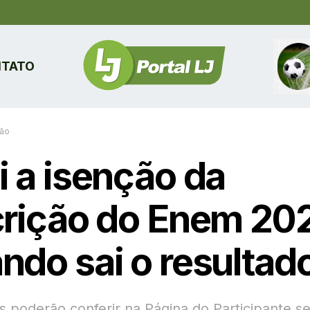
TATO
ão
i a isenção da
crição do Enem 20
ndo sai o resultad
s poderão conferir na Página do Participante s