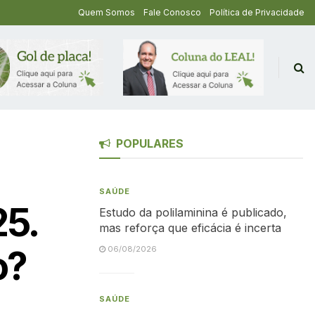
Quem Somos
Fale Conosco
Política de Privacidade
POPULARES
SAÚDE
25.
Estudo da polilaminina é publicado,
mas reforça que eficácia é incerta
o?
06/08/2026
SAÚDE
e