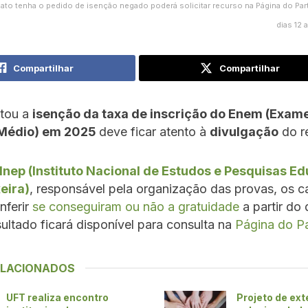
ato tenha o pedido de isenção negado poderá solicitar recurso na Página do Part
dias 12 
Compartilhar
Compartilhar
itou a
isenção da taxa de inscrição do Enem (Exam
 Médio) em 2025
deve ficar atento à
divulgação
do r
Inep (Instituto Nacional de Estudos e Pesquisas E
eira)
, responsável pela organização das provas, os c
nferir
se conseguiram ou não a gratuidade
a partir do 
sultado ficará disponível para consulta na
Página do Pa
ELACIONADOS
UFT realiza encontro
Projeto de ex