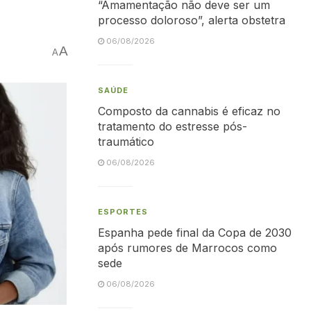
“Amamentação não deve ser um
processo doloroso”, alerta obstetra
06/08/2026
A
A
SAÚDE
Composto da cannabis é eficaz no
tratamento do estresse pós-
traumático
06/08/2026
ESPORTES
Espanha pede final da Copa de 2030
após rumores de Marrocos como
sede
06/08/2026