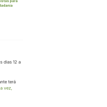
istas para
dadania
s dias 12 a
nte terá
ua vez,