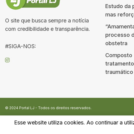
Estudo da p
mas reforç
O site que busca sempre a notícia
“Amamenta
com credibilidade e transparência.
processo d
obstetra
#SIGA-NOS:
Composto d
tratamento
traumático
© 2024
Portal LJ
- Todos os direitos reservados.
Esse website utiliza cookies. Ao continuar a util