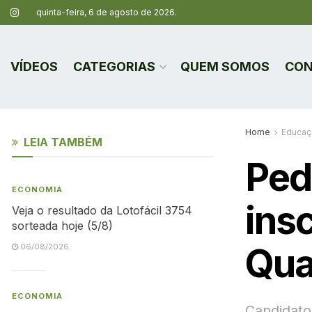
quinta-feira, 6 de agosto de 2026.
VÍDEOS
CATEGORIAS
QUEM SOMOS
CON
Home
Educaç
LEIA TAMBÉM
Ped
ECONOMIA
ins
Veja o resultado da Lotofácil 3754
sorteada hoje (5/8)
Qua
06/08/2026
ECONOMIA
Candidato