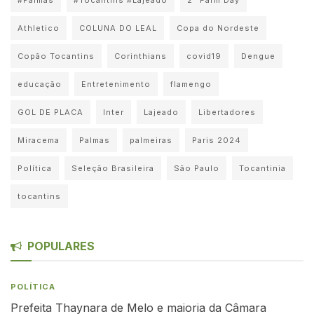
Athletico
COLUNA DO LEAL
Copa do Nordeste
Copão Tocantins
Corinthians
covid19
Dengue
educação
Entretenimento
flamengo
GOL DE PLACA
Inter
Lajeado
Libertadores
Miracema
Palmas
palmeiras
Paris 2024
Política
Seleção Brasileira
São Paulo
Tocantinia
tocantins
POPULARES
POLÍTICA
Prefeita Thaynara de Melo e maioria da Câmara