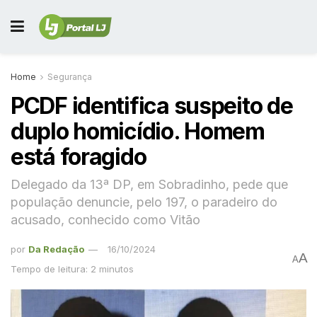
Home
Segurança
PCDF identifica suspeito de
duplo homicídio. Homem
está foragido
Delegado da 13ª DP, em Sobradinho, pede que
população denuncie, pelo 197, o paradeiro do
acusado, conhecido como Vitão
por
Da Redação
16/10/2024
A
A
Tempo de leitura: 2 minutos