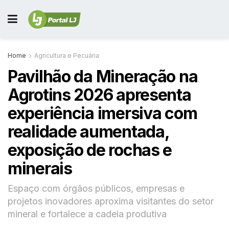
Home
Agricultura e Pecuária
Pavilhão da Mineração na
Agrotins 2026 apresenta
experiência imersiva com
realidade aumentada,
exposição de rochas e
minerais
Espaço com órgãos públicos, empresas e
projetos inovadores aproxima visitantes do setor
mineral e fortalece a cadeia produtiva