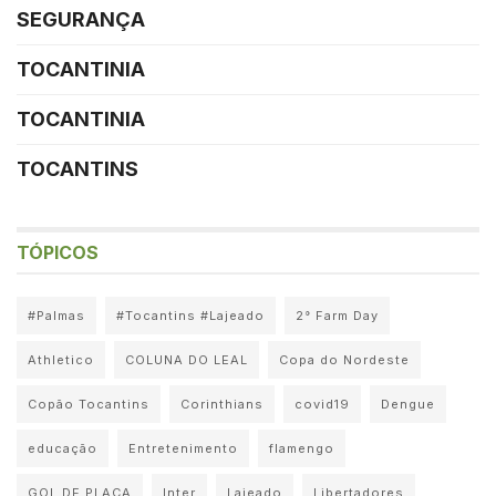
SEGURANÇA
TOCANTINIA
TOCANTINIA
TOCANTINS
TÓPICOS
#Palmas
#Tocantins #Lajeado
2° Farm Day
Athletico
COLUNA DO LEAL
Copa do Nordeste
Copão Tocantins
Corinthians
covid19
Dengue
educação
Entretenimento
flamengo
GOL DE PLACA
Inter
Lajeado
Libertadores