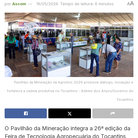
A
por
Ascom
16/05/2026
Tempo de leitura: 6 minutos
A
Pavilhão da Mineração na Agrotins 2026 promove diálogo, inovação e
fortalece a cadeia produtiva no Tocantins - Ademir dos Anjos/Governo do
Tocantins
O Pavilhão da Mineração integra a 26ª edição da
Feira de Tecnologia Agropecuária do Tocantins