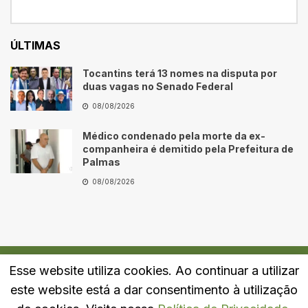
ÚLTIMAS
Tocantins terá 13 nomes na disputa por
duas vagas no Senado Federal
08/08/2026
Médico condenado pela morte da ex-
companheira é demitido pela Prefeitura de
Palmas
08/08/2026
Esse website utiliza cookies. Ao continuar a utilizar
Quem Somos
Fale Conosco
Política de Privacidade
este website está a dar consentimento à utilização
© 2024
Portal LJ
- Todos os direitos reservados.