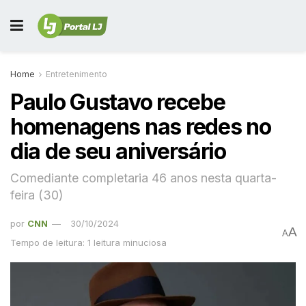
Home
Entretenimento
Paulo Gustavo recebe
homenagens nas redes no
dia de seu aniversário
Comediante completaria 46 anos nesta quarta-
feira (30)
por
CNN
30/10/2024
A
A
Tempo de leitura: 1 leitura minuciosa