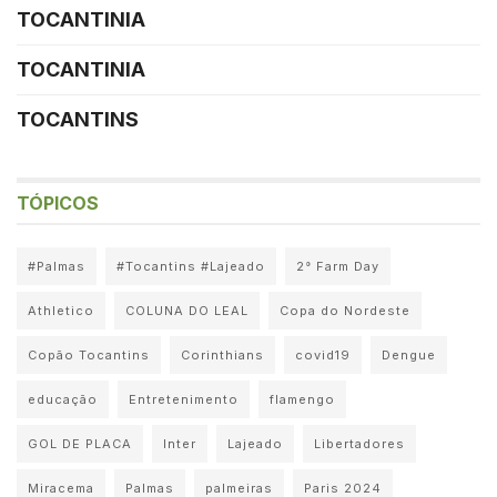
TOCANTINIA
TOCANTINIA
TOCANTINS
TÓPICOS
#Palmas
#Tocantins #Lajeado
2° Farm Day
Athletico
COLUNA DO LEAL
Copa do Nordeste
Copão Tocantins
Corinthians
covid19
Dengue
educação
Entretenimento
flamengo
GOL DE PLACA
Inter
Lajeado
Libertadores
Miracema
Palmas
palmeiras
Paris 2024