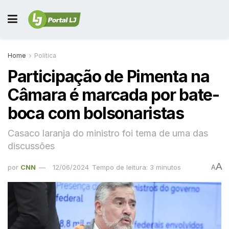
Home
Política
Participação de Pimenta na
Câmara é marcada por bate-
boca com bolsonaristas
Casaco laranja do ministro foi tema de uma das
discussões
A
por
CNN
12/06/2024
Tempo de leitura: 3 minutos
A