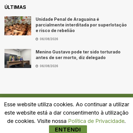
ÚLTIMAS
Unidade Penal de Araguaína é
parcialmente interditada por superlotação
e risco de rebelião
06/08/2026
Menino Gustavo pode ter sido torturado
antes de ser morto, diz delegado
06/08/2026
Esse website utiliza cookies. Ao continuar a utilizar
Quem Somos
Fale Conosco
Política de Privacidade
este website está a dar consentimento à utilização
© 2024
Portal LJ
- Todos os direitos reservados.
de cookies. Visite nossa
Política de Privacidade
.
ENTENDI