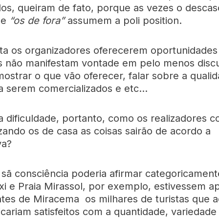
dos, queiram de fato, porque as vezes o descas
ue
“os de fora”
assumem a poli position.
ta os organizadores oferecerem oportunidades
s não manifestam vontade em pelo menos discut
mostrar o que vão oferecer, falar sobre a quali
a serem comercializados e etc…
a dificuldade, portanto, como os realizadores c
zando os de casa as coisas sairão de acordo a
va?
ã consciência poderia afirmar categoricament
xi e Praia Mirassol, por exemplo, estivessem a
tes de Miracema os milhares de turistas que a
icariam satisfeitos com a quantidade, variedade