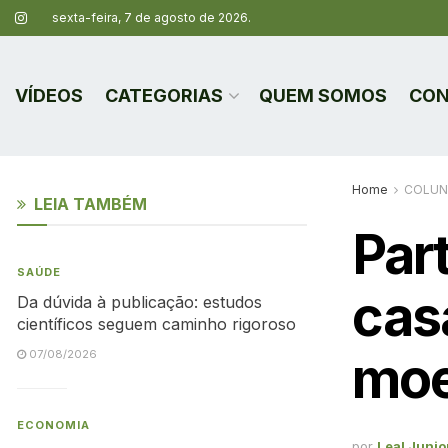
sexta-feira, 7 de agosto de 2026.
VÍDEOS
CATEGORIAS
QUEM SOMOS
CON
Home
COLUN
LEIA TAMBÉM
Part
SAÚDE
casa
Da dúvida à publicação: estudos
científicos seguem caminho rigoroso
mo
07/08/2026
ECONOMIA
por
Leal Junio