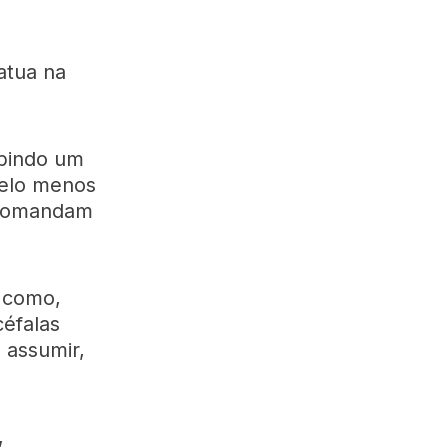
atua na
ubindo um
pelo menos
e comandam
s como,
céfalas
 assumir,
,