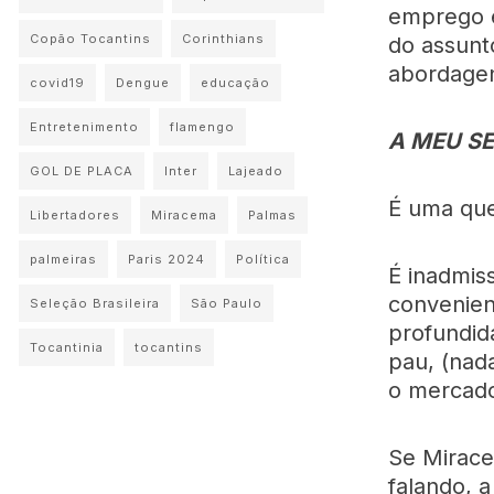
emprego e
Copão Tocantins
Corinthians
do assunt
abordagen
covid19
Dengue
educação
Entretenimento
flamengo
A MEU SE
GOL DE PLACA
Inter
Lajeado
É uma que
Libertadores
Miracema
Palmas
palmeiras
Paris 2024
Política
É inadmiss
convenien
Seleção Brasileira
São Paulo
profundid
Tocantinia
tocantins
pau, (nad
o mercado
Se Mirace
falando, 