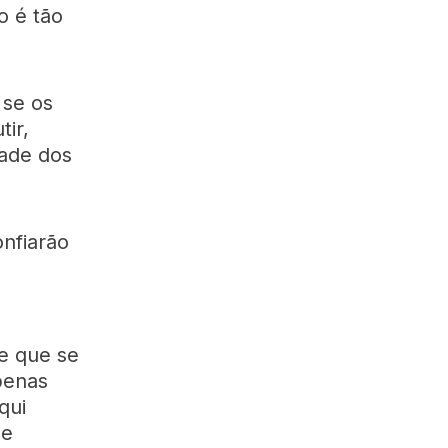
o é tão
 se os
ir,
dade dos
onfiarão
e que se
penas
qui
 e