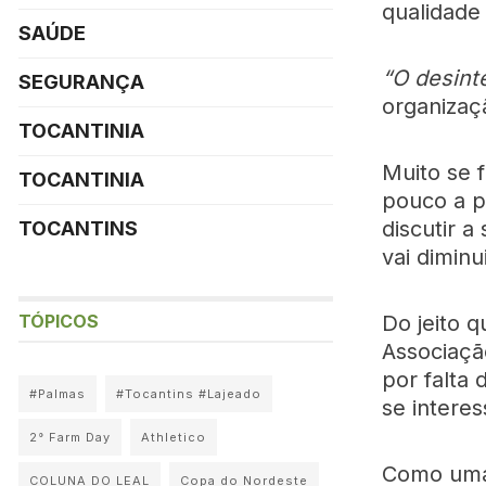
qualidade
SAÚDE
“O desint
SEGURANÇA
organizaç
TOCANTINIA
Muito se 
TOCANTINIA
pouco a p
discutir 
TOCANTINS
vai dimin
Do jeito q
TÓPICOS
Associação
por falta
#Palmas
#Tocantins #Lajeado
se intere
2° Farm Day
Athletico
Como uma 
COLUNA DO LEAL
Copa do Nordeste