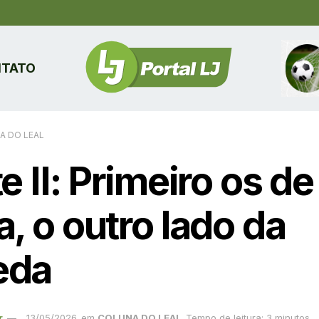
TATO
A DO LEAL
e II: Primeiro os de
, o outro lado da
eda
r
13/05/2026
em
COLUNA DO LEAL
Tempo de leitura: 3 minutos