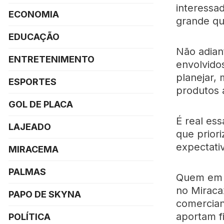
interessa
ECONOMIA
grande q
EDUCAÇÃO
Não adian
ENTRETENIMENTO
envolvido
planejar, 
ESPORTES
produtos 
GOL DE PLACA
É real ess
LAJEADO
que priori
expectati
MIRACEMA
PALMAS
Quem em s
no Miraca
PAPO DE SKYNA
comercian
aportam f
POLÍTICA