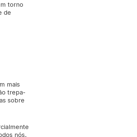
em torno
e de
om mais
ão trepa-
ias sobre
cialmente
odos nós.