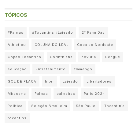
TÓPICOS
#Palmas
#Tocantins #Lajeado
2° Farm Day
Athletico
COLUNA DO LEAL
Copa do Nordeste
Copão Tocantins
Corinthians
covid19
Dengue
educação
Entretenimento
flamengo
GOL DE PLACA
Inter
Lajeado
Libertadores
Miracema
Palmas
palmeiras
Paris 2024
Política
Seleção Brasileira
São Paulo
Tocantinia
tocantins