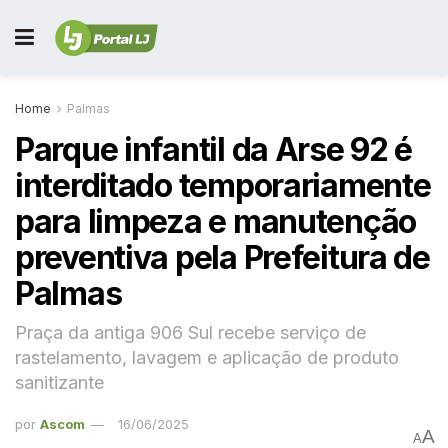
Home
Palmas
Parque infantil da Arse 92 é
interditado temporariamente
para limpeza e manutenção
preventiva pela Prefeitura de
Palmas
Praça da antiga 906 Sul recebe serviço de
rastelamento, lavagem e aplicação de produto
sanitizante
por
Ascom
16/06/2025
A
A