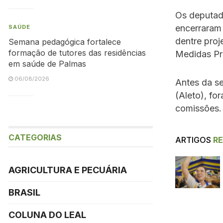
Os deputado
encerraram 
SAÚDE
dentre proj
Semana pedagógica fortalece
formação de tutores das residências
Medidas Pr
em saúde de Palmas
06/08/2026
Antes da se
(Aleto), fo
comissões.
CATEGORIAS
ARTIGOS
R
AGRICULTURA E PECUÁRIA
BRASIL
COLUNA DO LEAL