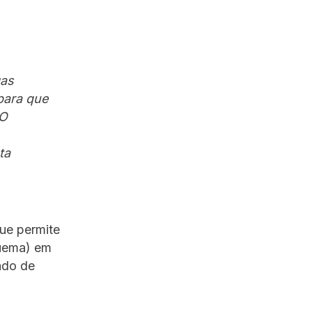
gas
para que
 O
ta
ue permite
Fuema) em
ado de