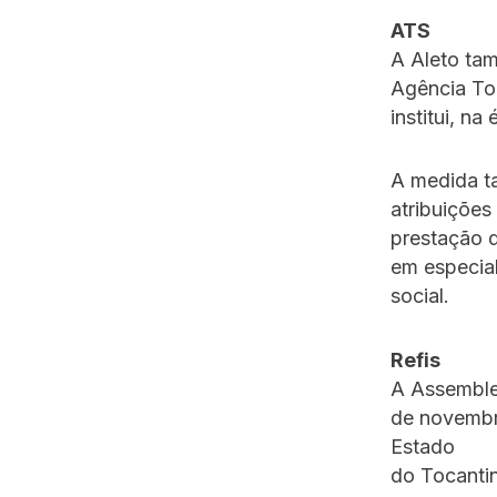
ATS
A Aleto ta
Agência To
institui, n
A medida t
atribuições
prestação 
em especial
social.
Refis
A Assemblei
de novembr
Estado
do Tocantin