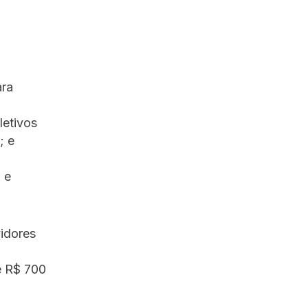
ara
letivos
; e
 e
idores
e R$ 700