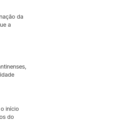
inação da
ue a
ntinenses,
lidade
o início
os do