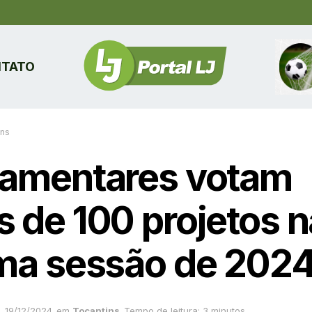
TATO
ins
lamentares votam
s de 100 projetos n
ima sessão de 202
19/12/2024
em
Tocantins
Tempo de leitura: 3 minutos