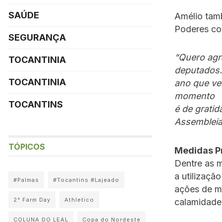
SAÚDE
Amélio tam
Poderes con
SEGURANÇA
“Quero agr
TOCANTINIA
deputados.
TOCANTINIA
ano que ve
momento
TOCANTINS
é de grati
Assembleia
TÓPICOS
Medidas P
Dentre as 
a utilizaç
#Palmas
#Tocantins #Lajeado
ações de m
2° Farm Day
Athletico
calamidade 
COLUNA DO LEAL
Copa do Nordeste