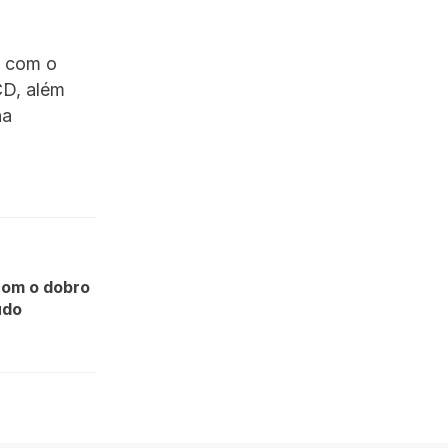
s com o
CD, além
na
com o dobro
udo