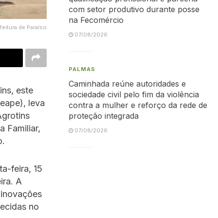
com setor produtivo durante posse
na Fecomércio
eitura de Paraíso
07/08/2026
PALMAS
Caminhada reúne autoridades e
ns, este
sociedade civil pelo fim da violência
eape), leva
contra a mulher e reforço da rede de
Agrotins
proteção integrada
a Familiar,
07/08/2026
o.
a-feira, 15
ira. A
 inovações
recidas no