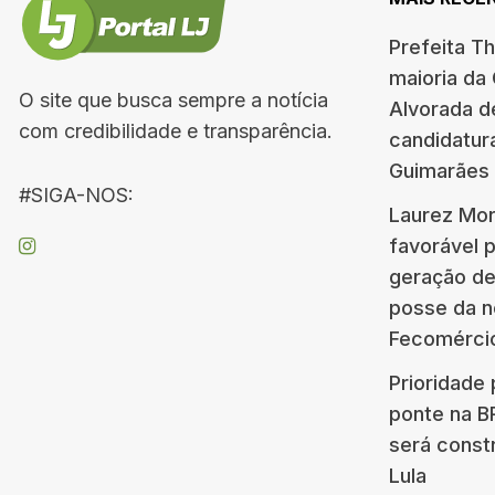
Prefeita T
maioria da
O site que busca sempre a notícia
Alvorada d
com credibilidade e transparência.
candidatur
Guimarães
#SIGA-NOS:
Laurez Mor
favorável 
geração d
posse da n
Fecomérci
Prioridade 
ponte na 
será const
Lula