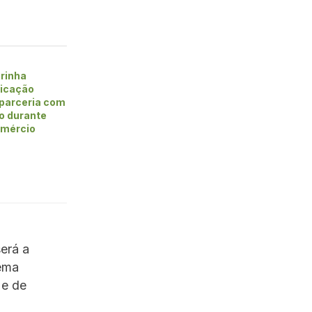
rinha
ficação
 parceria com
vo durante
omércio
erá a
tema
 e de