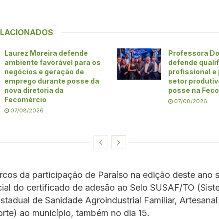
ELACIONADOS
Laurez Moreira defende
Professora Do
ambiente favorável para os
defende quali
negócios e geração de
profissional e
emprego durante posse da
setor produti
nova diretoria da
posse na Fec
Fecomércio
07/08/2026
07/08/2026
cos da participação de Paraíso na edição deste ano s
cial do certificado de adesão ao Selo SUSAF/TO (Sis
stadual de Sanidade Agroindustrial Familiar, Artesanal
rte) ao município, também no dia 15.