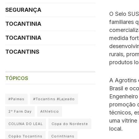
SEGURANÇA
O Selo SUSA
familiares 
TOCANTINIA
comercializ
TOCANTINIA
medida for
desenvolvim
TOCANTINS
rurais, pro
produtos lo
TÓPICOS
A Agrotins 
Brasil e oc
Engenheiro
#Palmas
#Tocantins #Lajeado
promoção d
técnicos, e
2° Farm Day
Athletico
uma vitrine
COLUNA DO LEAL
Copa do Nordeste
local.
Copão Tocantins
Corinthians