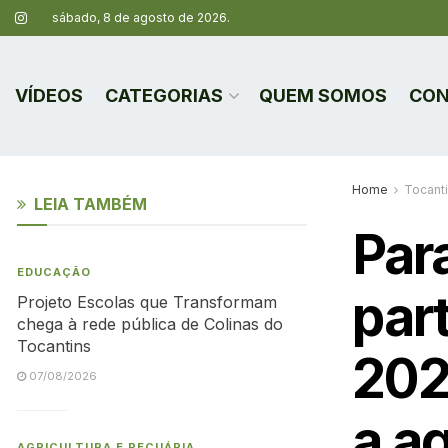
sábado, 8 de agosto de 2026.
VÍDEOS
CATEGORIAS
QUEM SOMOS
CON
Home
Tocant
LEIA TAMBÉM
Par
EDUCAÇÃO
par
Projeto Escolas que Transformam
chega à rede pública de Colinas do
Tocantins
202
07/08/2026
a ag
AGRICULTURA E PECUÁRIA