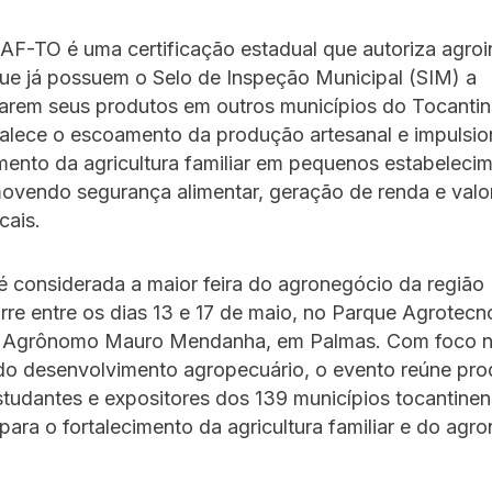
F-TO é uma certificação estadual que autoriza agroi
que já possuem o Selo de Inspeção Municipal (SIM) a
arem seus produtos em outros municípios do Tocantin
talece o escoamento da produção artesanal e impulsio
ento da agricultura familiar em pequenos estabeleci
movendo segurança alimentar, geração de renda e val
cais.
é considerada a maior feira do agronegócio da região
orre entre os dias 13 e 17 de maio, no Parque Agrotecn
 Agrônomo Mauro Mendanha, em Palmas. Com foco 
o desenvolvimento agropecuário, o evento reúne pro
studantes e expositores dos 139 municípios tocantine
 para o fortalecimento da agricultura familiar e do agr