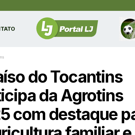
TATO
ins
aíso do Tocantins
ticipa da Agrotins
5 com destaque p
ricultura familiar e