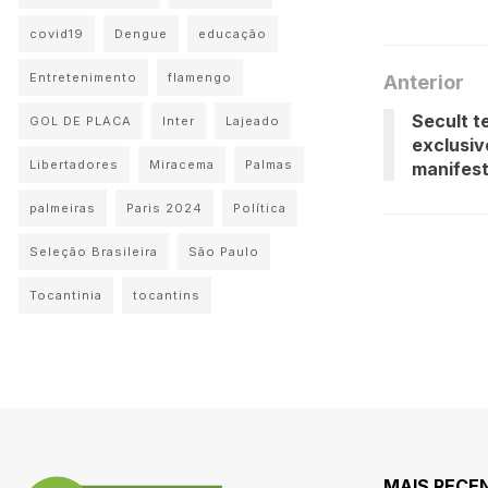
covid19
Dengue
educação
Entretenimento
flamengo
Anterior
Secult t
GOL DE PLACA
Inter
Lajeado
exclusiv
Libertadores
Miracema
Palmas
manifest
palmeiras
Paris 2024
Política
Seleção Brasileira
São Paulo
Tocantinia
tocantins
MAIS RECE