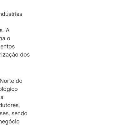
ndústrias
s. A
na o
mentos
orização dos
 Norte do
ológico
na
dutores,
nses, sendo
onegócio