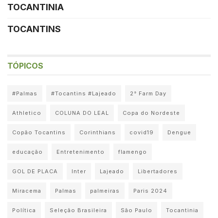
TOCANTINIA
TOCANTINS
TÓPICOS
#Palmas
#Tocantins #Lajeado
2° Farm Day
Athletico
COLUNA DO LEAL
Copa do Nordeste
Copão Tocantins
Corinthians
covid19
Dengue
educação
Entretenimento
flamengo
GOL DE PLACA
Inter
Lajeado
Libertadores
Miracema
Palmas
palmeiras
Paris 2024
Política
Seleção Brasileira
São Paulo
Tocantinia