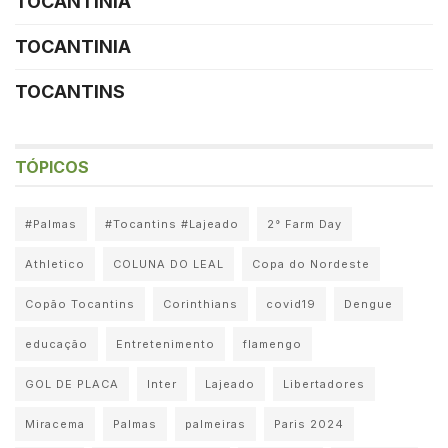
TOCANTINIA
TOCANTINIA
TOCANTINS
TÓPICOS
#Palmas
#Tocantins #Lajeado
2° Farm Day
Athletico
COLUNA DO LEAL
Copa do Nordeste
Copão Tocantins
Corinthians
covid19
Dengue
educação
Entretenimento
flamengo
GOL DE PLACA
Inter
Lajeado
Libertadores
Miracema
Palmas
palmeiras
Paris 2024