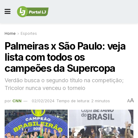
Home
Esportes
Palmeiras x São Paulo: veja
lista com todos os
campeões da Supercopa
Verdão busca o segundo título na competição;
Tricolor nunca venceu o torneio
A
por
CNN
02/02/2024
Tempo de leitura: 2 minutos
A