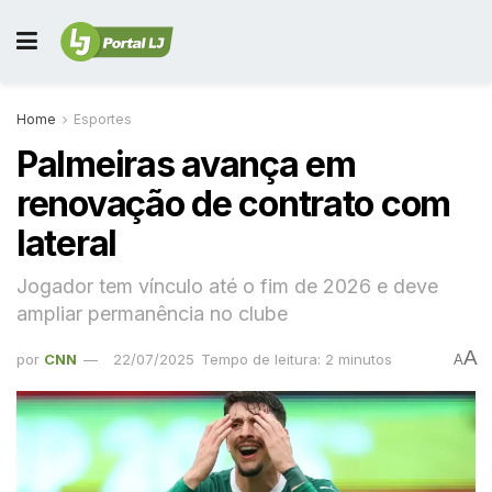
Home
Esportes
Palmeiras avança em
renovação de contrato com
lateral
Jogador tem vínculo até o fim de 2026 e deve
ampliar permanência no clube
A
por
CNN
22/07/2025
Tempo de leitura: 2 minutos
A