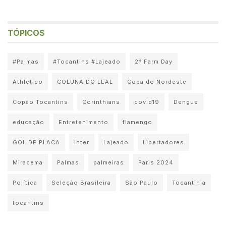
TÓPICOS
#Palmas
#Tocantins #Lajeado
2° Farm Day
Athletico
COLUNA DO LEAL
Copa do Nordeste
Copão Tocantins
Corinthians
covid19
Dengue
educação
Entretenimento
flamengo
GOL DE PLACA
Inter
Lajeado
Libertadores
Miracema
Palmas
palmeiras
Paris 2024
Política
Seleção Brasileira
São Paulo
Tocantinia
tocantins