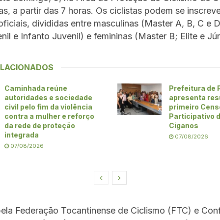
s, a partir das 7 horas. Os ciclistas podem se inscreve
ficiais, divididas entre masculinas (Master A, B, C e D,
nil e Infanto Juvenil) e femininas (Master B; Elite e Jún
ELACIONADOS
Caminhada reúne
Prefeitura de
autoridades e sociedade
apresenta res
civil pelo fim da violência
primeiro Cens
contra a mulher e reforço
Participativo
da rede de proteção
Ciganos
integrada
07/08/2026
07/08/2026
pela Federação Tocantinense de Ciclismo (FTC) e Con