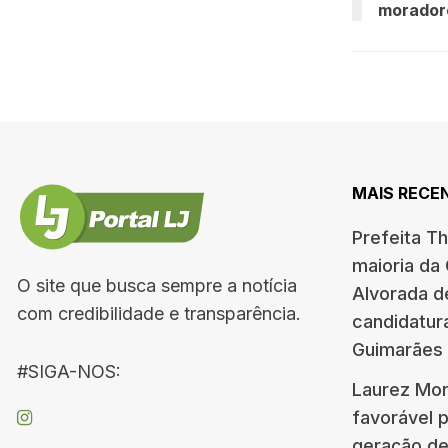
morador
MAIS RECE
Prefeita T
maioria da
O site que busca sempre a notícia
Alvorada d
com credibilidade e transparência.
candidatur
Guimarães
#SIGA-NOS:
Laurez Mor
favorável 
geração d