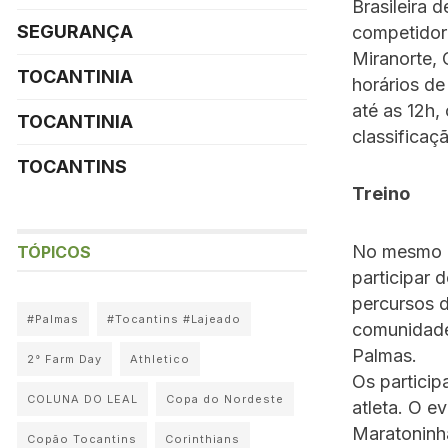
Brasileira 
SEGURANÇA
competidore
Miranorte, 
TOCANTINIA
horários de
até as 12h
TOCANTINIA
classificaçã
TOCANTINS
Treino
No mesmo d
TÓPICOS
participar 
percursos 
#Palmas
#Tocantins #Lajeado
comunidade
Palmas.
2° Farm Day
Athletico
Os particip
COLUNA DO LEAL
Copa do Nordeste
atleta. O e
Maratoninha
Copão Tocantins
Corinthians