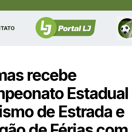
TATO
mas recebe
peonato Estadual
lismo de Estrada e
gão de Férias com