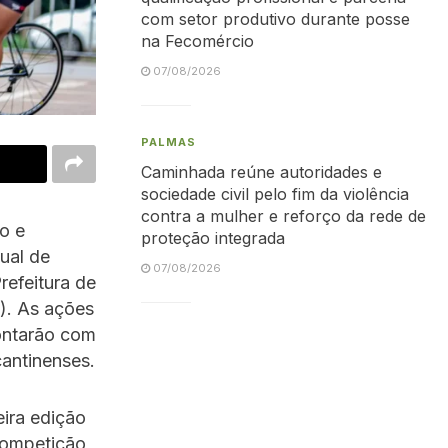
com setor produtivo durante posse
na Fecomércio
07/08/2026
PALMAS
Caminhada reúne autoridades e
sociedade civil pelo fim da violência
contra a mulher e reforço da rede de
o e
proteção integrada
ual de
07/08/2026
refeitura de
). As ações
contarão com
cantinenses.
ira edição
Competição