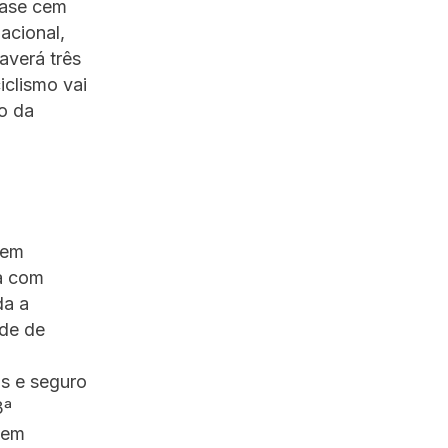
uase cem
acional,
averá três
iclismo vai
o da
vem
ia com
da a
de de
as e seguro
3ª
 em