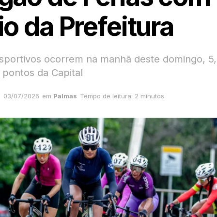
o da Prefeitura
sportivos ocorrem na manhã deste domingo, 5
 pontos da Capital
03/07/2026
em
Palmas
Tempo de leitura: 2 minutos