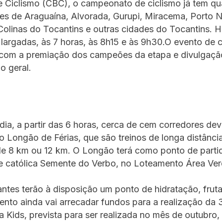
de Ciclismo (CBC), o campeonato de ciclismo já tem q
s de Araguaína, Alvorada, Gurupi, Miracema, Porto N
Colinas do Tocantins e outras cidades do Tocantins. H
 largadas, às 7 horas, às 8h15 e às 9h30.O evento de c
, com a premiação dos campeões da etapa e divulgaçã
o geral.
ia, a partir das 6 horas, cerca de cem corredores de
do Longão de Férias, que são treinos de longa distânc
de 8 km ou 12 km. O Longão terá como ponto de parti
 católica Semente do Verbo, no Loteamento Área Ver
antes terão à disposição um ponto de hidratação, frut
vento ainda vai arrecadar fundos para a realização da 
 Kids, prevista para ser realizada no mês de outubro,