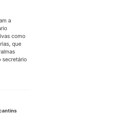
vam a
rio
ativas como
rias, que
Palmas
 secretário
cantins