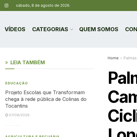
sábado, 8 de agosto de 2026.
VÍDEOS
CATEGORIAS
QUEM SOMOS
CON
Home
Palmas
LEIA TAMBÉM
Pal
EDUCAÇÃO
Cam
Projeto Escolas que Transformam
chega à rede pública de Colinas do
Tocantins
Cic
07/08/2026
Lon
AGRICULTURA E PECUÁRIA