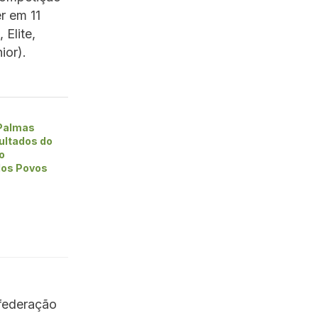
r em 11
 Elite,
ior).
 Palmas
ultados do
o
 dos Povos
federação