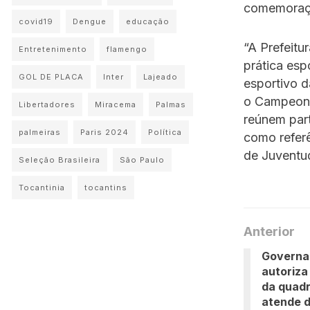
comemoraçã
covid19
Dengue
educação
“A Prefeitu
Entretenimento
flamengo
prática esp
GOL DE PLACA
Inter
Lajeado
esportivo d
o Campeona
Libertadores
Miracema
Palmas
reúnem part
palmeiras
Paris 2024
Política
como referê
de Juventu
Seleção Brasileira
São Paulo
Tocantinia
tocantins
Anterior
Governa
autoriza
da quadr
atende d