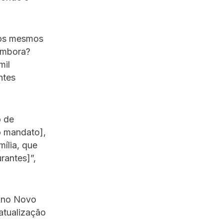
 os mesmos
 embora?
mil
ntes
o de
o mandato],
ília, que
rantes]”,
 Ano Novo
atualização