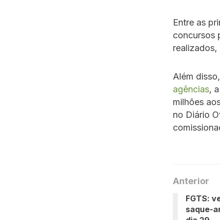
Entre as pr
concursos 
realizados
Além disso
agências
, 
milhões aos
no Diário O
comissiona
Anterior
FGTS: ve
saque-a
dia 29