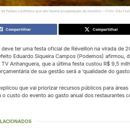
 de Palmas confirmou que não haverá programação de réveillon — Foto: Edu Fo
Compartilhar
Compartilhar
deve ter uma festa oficial de Réveillon na virada de 
efeito Eduardo Siqueira Campos (Podemos) afirmou, d
à TV Anhanguera, que a última festa custou R$ 9,5 mil
orçamentária de sua gestão será a ‘qualidade do gasto 
xplicou que vai priorizar recursos públicos para áreas p
o custo do evento ao gasto anual dos restaurantes c
ELACIONADOS