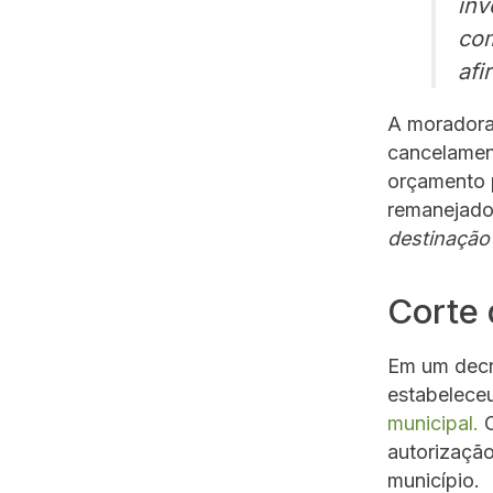
inv
com
afi
A moradora 
cancelament
orçamento p
remanejado
destinação 
Corte
Em um decr
estabelece
municipal.
O
autorização
município.