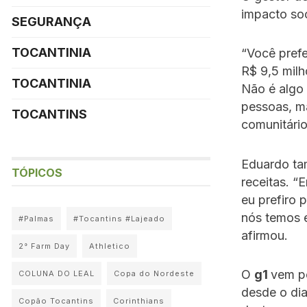
impacto soc
SEGURANÇA
TOCANTINIA
“Você pref
R$ 9,5 milh
TOCANTINIA
Não é algo 
pessoas, m
TOCANTINS
comunitário
Eduardo ta
TÓPICOS
receitas. “
eu prefiro 
nós temos e
#Palmas
#Tocantins #Lajeado
afirmou.
2° Farm Day
Athletico
O
g1
vem pe
COLUNA DO LEAL
Copa do Nordeste
desde o dia
Copão Tocantins
Corinthians