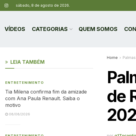
sábado, 8 de agosto de 2026.
VÍDEOS
CATEGORIAS
QUEM SOMOS
CON
Home
Palmas
LEIA TAMBÉM
Pal
ENTRETENIMENTO
de R
Tia Milena confirma fim da amizade
com Ana Paula Renault. Saiba o
motivo
202
08/08/2026
por
g1Tocanti
ENTRETENIMENTO