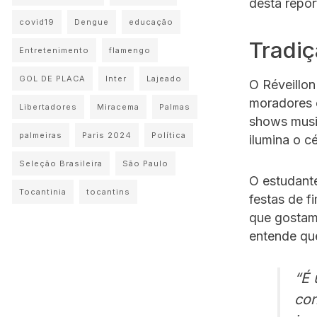
desta repo
covid19
Dengue
educação
Tradi
Entretenimento
flamengo
GOL DE PLACA
Inter
Lajeado
O Réveillon
moradores e
Libertadores
Miracema
Palmas
shows musi
palmeiras
Paris 2024
Política
ilumina o c
Seleção Brasileira
São Paulo
O estudante
Tocantinia
tocantins
festas de f
que gostam
entende que
“É
con