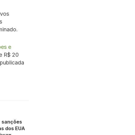
ovos
s
minado.
ões e
de R$ 20
 publicada
 sanções
as dos EUA
aiwan