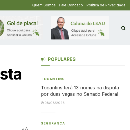
Quem Somos
Fale Conosco
Política de Privacidade
POPULARES
sta
TOCANTINS
Tocantins terá 13 nomes na disputa
por duas vagas no Senado Federal
08/08/2026
SEGURANÇA
A
A