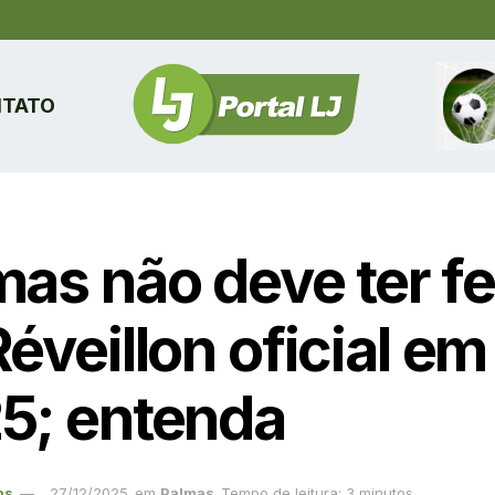
TATO
mas não deve ter fe
éveillon oficial em
5; entenda
ns
27/12/2025
em
Palmas
Tempo de leitura: 3 minutos