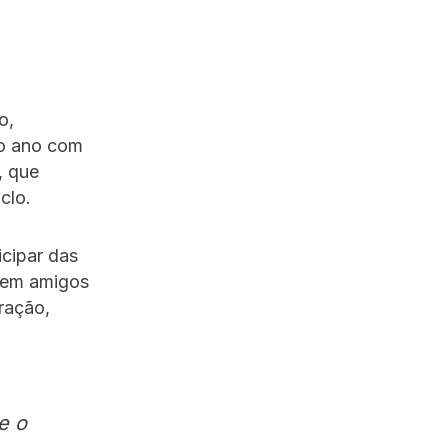
o,
do ano com
, que
clo.
icipar das
 tem amigos
ração,
e o