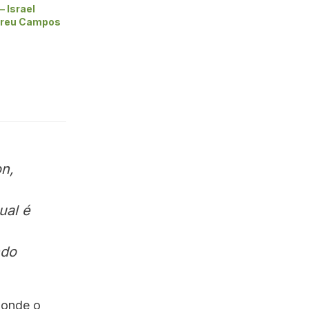
– Israel
breu Campos
n,
ual é
ndo
o onde o