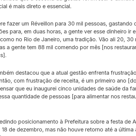
ial é mais direto e essencial.
ere fazer um Réveillon para 30 mil pessoas, gastando
ões para, em duas horas, a gente ver esse dinheiro ir
como no Rio de Janeiro, uma tradição. Vão ali 20, 30 
as a gente tem 88 mil comendo por mês [nos restaura
s].
mbém destacou que a atual gestão enfrenta frustraçã
Então, com frustração de receita, é um primeiro ano [d
pensar que eu inaugurei cinco unidades de saúde da fam
ssa quantidade de pessoas [para alimentar nos restau
dindo posicionamento à Prefeitura sobre a festa de
 18 de dezembro, mas não houve retorno até a última 