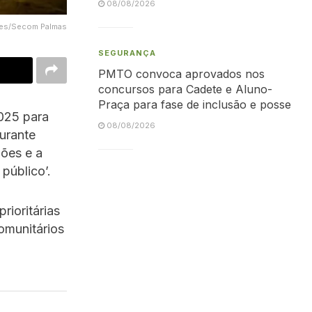
08/08/2026
rtes/Secom Palmas
SEGURANÇA
PMTO convoca aprovados nos
concursos para Cadete e Aluno-
Praça para fase de inclusão e posse
2025 para
08/08/2026
urante
hões e a
público’.
rioritárias
omunitários