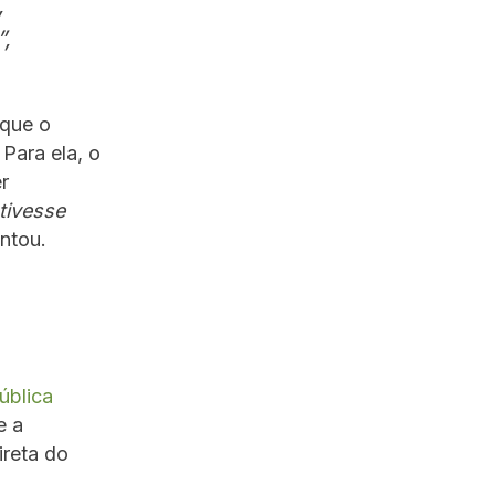
,
,
 que o
Para ela, o
r
tivesse
ontou.
o
ública
e a
ireta do