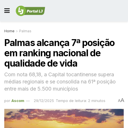
Home
Palmas
Palmas alcança 7ª posição
em ranking nacional de
qualidade de vida
Com nota 68,18, a Capital tocantinense supera
médias regionais e se consolida na 61ª posição
entre mais de 5.500 municípios
A
por
Ascom
29/12/2025
Tempo de leitura: 2 minutos
A