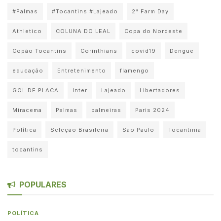
#Palmas
#Tocantins #Lajeado
2° Farm Day
Athletico
COLUNA DO LEAL
Copa do Nordeste
Copão Tocantins
Corinthians
covid19
Dengue
educação
Entretenimento
flamengo
GOL DE PLACA
Inter
Lajeado
Libertadores
Miracema
Palmas
palmeiras
Paris 2024
Política
Seleção Brasileira
São Paulo
Tocantinia
tocantins
POPULARES
POLÍTICA