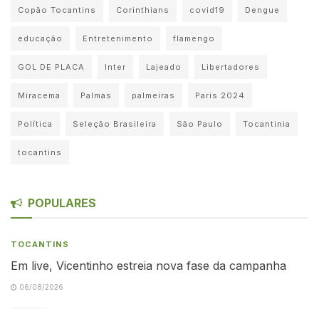
Copão Tocantins
Corinthians
covid19
Dengue
educação
Entretenimento
flamengo
GOL DE PLACA
Inter
Lajeado
Libertadores
Miracema
Palmas
palmeiras
Paris 2024
Política
Seleção Brasileira
São Paulo
Tocantinia
tocantins
POPULARES
TOCANTINS
Em live, Vicentinho estreia nova fase da campanha
06/08/2026