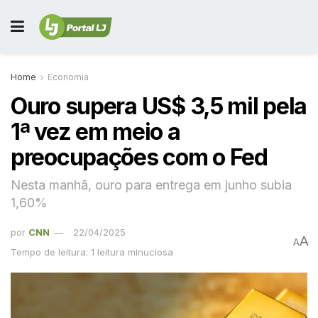
Home
Economia
Ouro supera US$ 3,5 mil pela
1ª vez em meio a
preocupações com o Fed
Nesta manhã, ouro para entrega em junho subia
1,60%
por
CNN
22/04/2025
A
A
Tempo de leitura: 1 leitura minuciosa