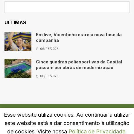
ÚLTIMAS
Em live, Vicentinho estreia nova fase da
campanha
06/08/2026
Cinco quadras poliesportivas da Capital
passam por obras de modernização
06/08/2026
Esse website utiliza cookies. Ao continuar a utilizar
Quem Somos
Fale Conosco
Política de Privacidade
este website está a dar consentimento à utilização
© 2024
Portal LJ
- Todos os direitos reservados.
de cookies. Visite nossa
Política de Privacidade
.