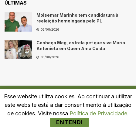
ÚLTIMAS
Moisemar Marinho tem candidatura à
reeleição homologada pelo PL
05/08/2026
Conheça Meg, estrela pet que vive Maria
Antonieta em Quem Ama Cuida
05/08/2026
Esse website utiliza cookies. Ao continuar a utilizar
Quem Somos
Fale Conosco
Política de Privacidade
este website está a dar consentimento à utilização
© 2024
Portal LJ
- Todos os direitos reservados.
de cookies. Visite nossa
Política de Privacidade
.
ENTENDI