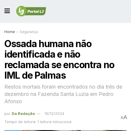
Home
Segurança
Ossada humana não
identificada e não
reclamada se encontra no
IML de Palmas
Restos mortais foram encontrados no dia três de
dezembro na Fazenda Santa Luzia em Pedro
Afonso
por
Da Redação
19/12/2024
A
A
Tempo de leitura: 1 leitura minuciosa