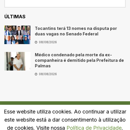
ÚLTIMAS
Tocantins terá 13 nomes na disputa por
duas vagas no Senado Federal
08/08/2026
Médico condenado pela morte da ex-
companheira é demitido pela Prefeitura de
Palmas
08/08/2026
Esse website utiliza cookies. Ao continuar a utilizar
Quem Somos
Fale Conosco
Política de Privacidade
este website está a dar consentimento à utilização
© 2024
Portal LJ
- Todos os direitos reservados.
de cookies. Visite nossa
Política de Privacidade
.