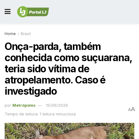
Home
Brasil
Onça-parda, também
conhecida como suçuarana,
teria sido vítima de
atropelamento. Caso é
investigado
por
Metrópoles
15/06/2026
A
A
Tempo de leitura: 1 leitura minuciosa