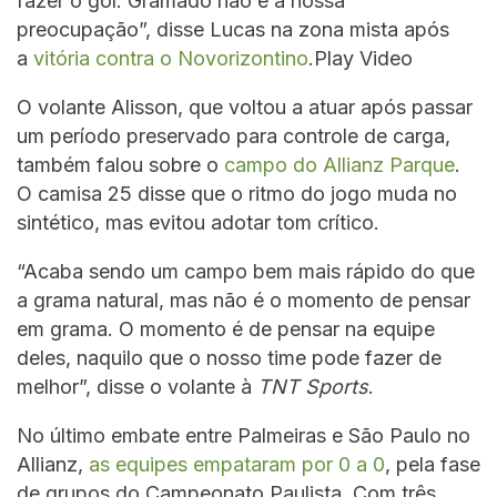
fazer o gol. Gramado não é a nossa
preocupação”, disse Lucas na zona mista após
a
vitória contra o Novorizontino
.Play Video
O volante Alisson, que voltou a atuar após passar
um período preservado para controle de carga,
também falou sobre o
campo do Allianz Parque
.
O camisa 25 disse que o ritmo do jogo muda no
sintético, mas evitou adotar tom crítico.
“Acaba sendo um campo bem mais rápido do que
a grama natural, mas não é o momento de pensar
em grama. O momento é de pensar na equipe
deles, naquilo que o nosso time pode fazer de
melhor”, disse o volante à
TNT Sports
.
No último embate entre Palmeiras e São Paulo no
Allianz,
as equipes empataram por 0 a 0
, pela fase
de grupos do Campeonato Paulista. Com três