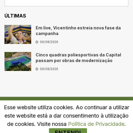
ÚLTIMAS
Em live, Vicentinho estreia nova fase da
campanha
06/08/2026
Cinco quadras poliesportivas da Capital
passam por obras de modernização
06/08/2026
Esse website utiliza cookies. Ao continuar a utilizar
Quem Somos
Fale Conosco
Política de Privacidade
este website está a dar consentimento à utilização
© 2024
Portal LJ
- Todos os direitos reservados.
de cookies. Visite nossa
Política de Privacidade
.
ENTENDI