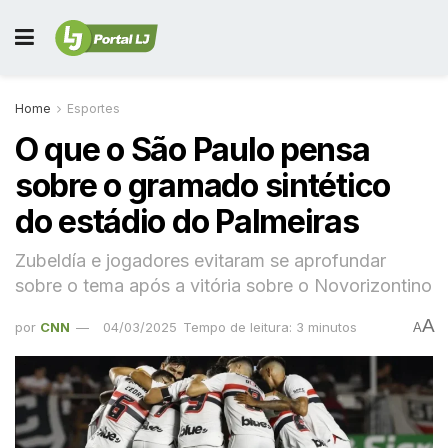
Home
Esportes
O que o São Paulo pensa
sobre o gramado sintético
do estádio do Palmeiras
Zubeldía e jogadores evitaram se aprofundar
sobre o tema após a vitória sobre o Novorizontino
A
por
CNN
04/03/2025
Tempo de leitura: 3 minutos
A