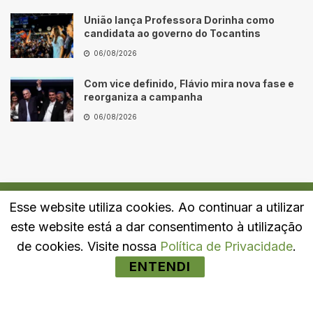
União lança Professora Dorinha como
candidata ao governo do Tocantins
06/08/2026
Com vice definido, Flávio mira nova fase e
reorganiza a campanha
06/08/2026
Esse website utiliza cookies. Ao continuar a utilizar
Quem Somos
Fale Conosco
Política de Privacidade
este website está a dar consentimento à utilização
© 2024
Portal LJ
- Todos os direitos reservados.
de cookies. Visite nossa
Política de Privacidade
.
ENTENDI