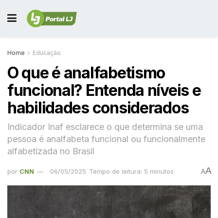
Home
Educação
O que é analfabetismo
funcional? Entenda níveis e
habilidades considerados
Indicador Inaf esclarece o que determina se uma
pessoa é analfabeta funcional ou funcionalmente
alfabetizada no Brasil
A
por
CNN
06/05/2025
Tempo de leitura: 5 minutos
A