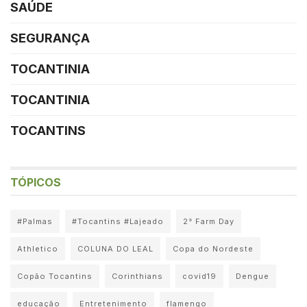
SAÚDE
SEGURANÇA
TOCANTINIA
TOCANTINIA
TOCANTINS
TÓPICOS
#Palmas
#Tocantins #Lajeado
2° Farm Day
Athletico
COLUNA DO LEAL
Copa do Nordeste
Copão Tocantins
Corinthians
covid19
Dengue
educação
Entretenimento
flamengo