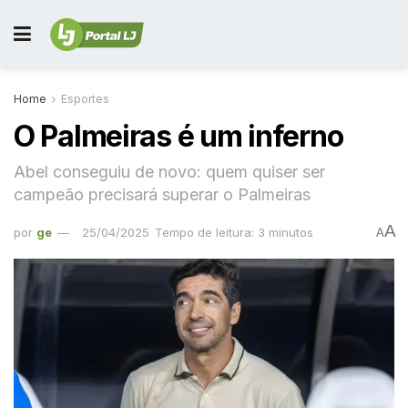
Home
Esportes
O Palmeiras é um inferno
Abel conseguiu de novo: quem quiser ser
campeão precisará superar o Palmeiras
A
por
ge
25/04/2025
Tempo de leitura: 3 minutos
A