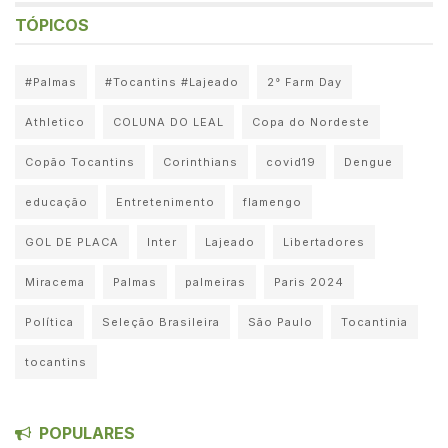
TÓPICOS
#Palmas
#Tocantins #Lajeado
2° Farm Day
Athletico
COLUNA DO LEAL
Copa do Nordeste
Copão Tocantins
Corinthians
covid19
Dengue
educação
Entretenimento
flamengo
GOL DE PLACA
Inter
Lajeado
Libertadores
Miracema
Palmas
palmeiras
Paris 2024
Política
Seleção Brasileira
São Paulo
Tocantinia
tocantins
POPULARES