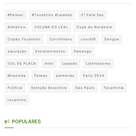
#Palmas
#Tocantins #Lajeado
2° Farm Day
Athletico
COLUNA DO LEAL
Copa do Nordeste
Copão Tocantins
Corinthians
covid19
Dengue
educação
Entretenimento
flamengo
GOL DE PLACA
Inter
Lajeado
Libertadores
Miracema
Palmas
palmeiras
Paris 2024
Política
Seleção Brasileira
São Paulo
Tocantinia
tocantins
POPULARES