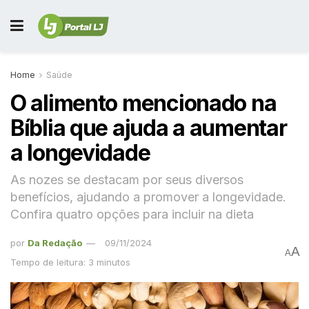
Home
Saúde
O alimento mencionado na
Bíblia que ajuda a aumentar
a longevidade
As nozes se destacam por seus diversos
benefícios, ajudando a promover a longevidade.
Confira quatro opções para incluir na dieta
por
Da Redação
09/11/2024
A
A
Tempo de leitura: 3 minutos