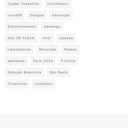
Copão Tocantins
Corinthians
covid19
Dengue
educação
Entretenimento
flamengo
GOL DE PLACA
Inter
Lajeado
Libertadores
Miracema
Palmas
palmeiras
Paris 2024
Política
Seleção Brasileira
São Paulo
Tocantinia
tocantins