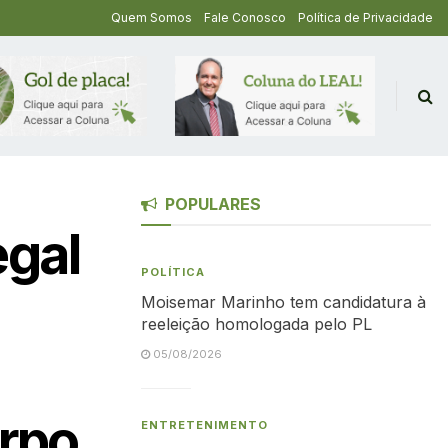
Quem Somos
Fale Conosco
Política de Privacidade
POPULARES
egal
POLÍTICA
Moisemar Marinho tem candidatura à
reeleição homologada pelo PL
05/08/2026
rpo
ENTRETENIMENTO