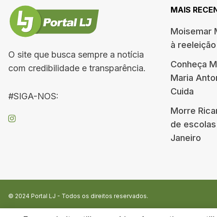
MAIS RECE
Moisemar M
à reeleiçã
O site que busca sempre a notícia
Conheça Me
com credibilidade e transparência.
Maria Ant
Cuida
#SIGA-NOS:
Morre Rica
de escolas
Janeiro
© 2024
Portal LJ
- Todos os direitos reservados.