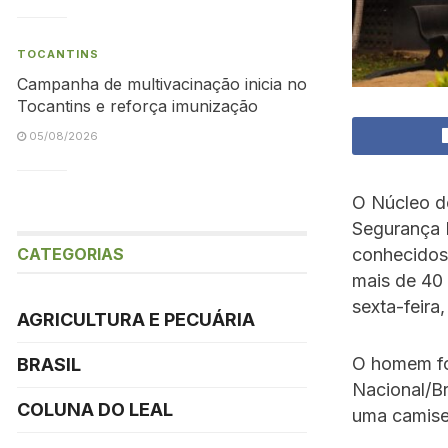
TOCANTINS
Campanha de multivacinação inicia no
Tocantins e reforça imunização
05/08/2026
O Núcleo de
Segurança P
conhecidos
CATEGORIAS
mais de 40 
sexta-feira
AGRICULTURA E PECUÁRIA
O homem fo
BRASIL
Nacional/Br
COLUNA DO LEAL
uma camise