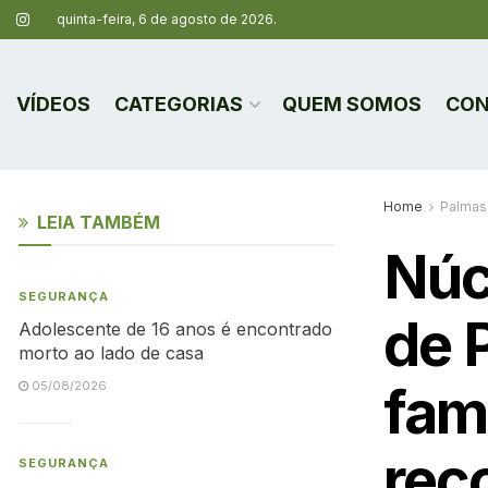
quinta-feira, 6 de agosto de 2026.
VÍDEOS
CATEGORIAS
QUEM SOMOS
CON
Home
Palmas
LEIA TAMBÉM
Núc
SEGURANÇA
de 
Adolescente de 16 anos é encontrado
morto ao lado de casa
fami
05/08/2026
rec
SEGURANÇA