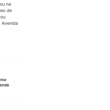
 ou na
leo de
 ou
, Avenida
uma
fende