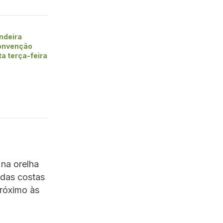
ndeira
convenção
ta terça-feira
 na orelha
 das costas
próximo às