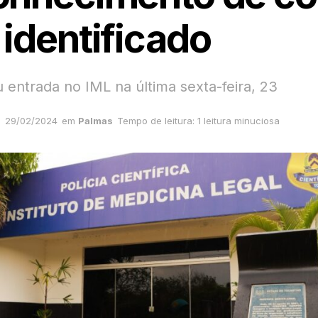
 identificado
 entrada no IML na última sexta-feira, 23
29/02/2024
em
Palmas
Tempo de leitura: 1 leitura minuciosa