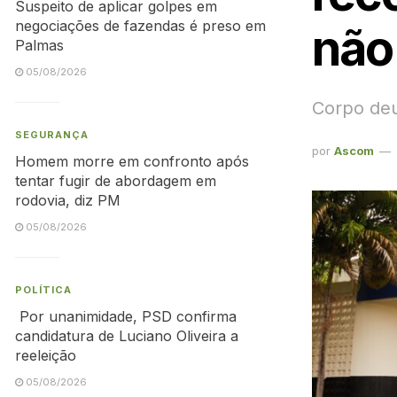
Suspeito de aplicar golpes em
negociações de fazendas é preso em
não
Palmas
05/08/2026
Corpo deu
SEGURANÇA
por
Ascom
Homem morre em confronto após
tentar fugir de abordagem em
rodovia, diz PM
05/08/2026
POLÍTICA
Por unanimidade, PSD confirma
candidatura de Luciano Oliveira a
reeleição
05/08/2026