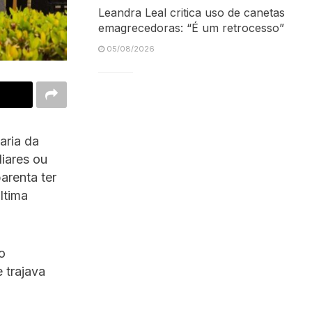
Leandra Leal critica uso de canetas
emagrecedoras: “É um retrocesso”
05/08/2026
aria da
iares ou
renta ter
ltima
o
 trajava