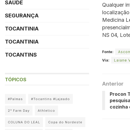
SAÚDE
Qualquer in
localização
SEGURANÇA
Medicina L
presencialm
TOCANTINIA
NS 04, Lote
TOCANTINIA
Fonte:
Asco
TOCANTINS
Via:
Laiane 
TÓPICOS
Anterior
Procon T
#Palmas
#Tocantins #Lajeado
pesquisa
cozinha 
2° Farm Day
Athletico
COLUNA DO LEAL
Copa do Nordeste