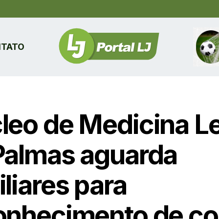
TATO
leo de Medicina L
Palmas aguarda
liares para
onhecimento de co