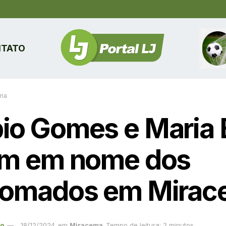
TATO
ma
io Gomes e Maria 
am em nome dos
lomados em Mira
ão
18/12/2024
em
Miracema
Tempo de leitura: 2 minutos