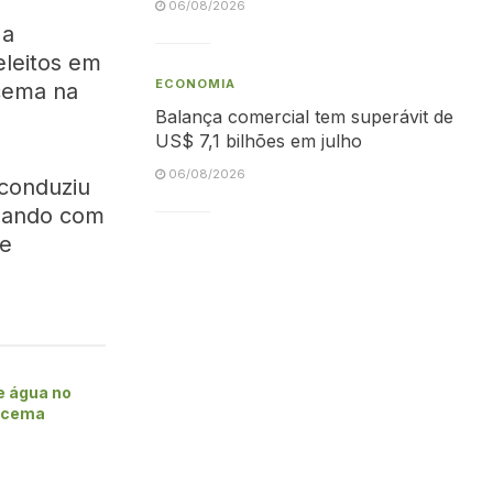
06/08/2026
 a
eleitos em
ECONOMIA
cema na
Balança comercial tem superávit de
US$ 7,1 bilhões em julho
06/08/2026
 conduziu
inando com
 e
e água no
racema