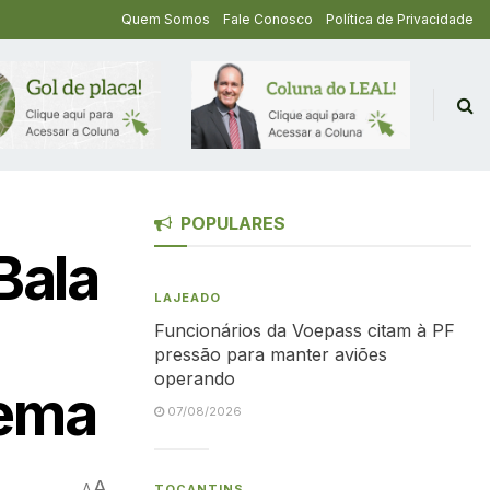
Quem Somos
Fale Conosco
Política de Privacidade
POPULARES
Bala
LAJEADO
Funcionários da Voepass citam à PF
pressão para manter aviões
operando
cema
07/08/2026
A
A
TOCANTINS