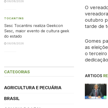
06/08/2026
O vereado
vereadora
TOCANTINS
outubro p
Sesc Tocantins realiza Geekcon
tarde de t
Sesc, maior evento de cultura geek
do estado
Gomes par
06/08/2026
as eleiçõ
o terceir
dedicação
CATEGORIAS
ARTIGOS
R
AGRICULTURA E PECUÁRIA
BRASIL