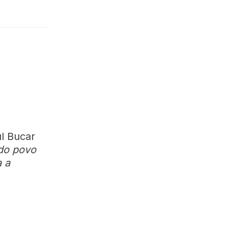
l Bucar
do povo
 a