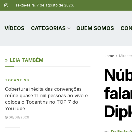
sexta-feira, 7 de agosto de 2026.
VÍDEOS
CATEGORIAS
QUEM SOMOS
CON
Home
Mirace
LEIA TAMBÉM
Núb
TOCANTINS
fal
Cobertura inédita das convenções
reúne quase 11 mil pessoas ao vivo e
coloca o Tocantins no TOP 7 do
Dip
YouTube
06/08/2026
por
Da Redaç