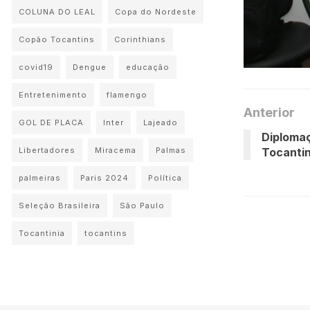
COLUNA DO LEAL
Copa do Nordeste
Copão Tocantins
Corinthians
covid19
Dengue
educação
Entretenimento
flamengo
Anterior
GOL DE PLACA
Inter
Lajeado
Diploma
Tocanti
Libertadores
Miracema
Palmas
palmeiras
Paris 2024
Política
Seleção Brasileira
São Paulo
Tocantinia
tocantins