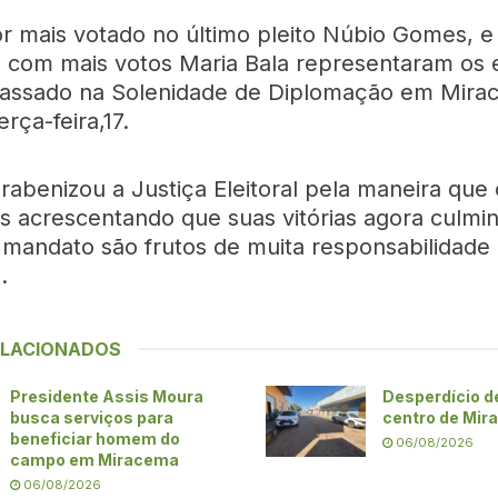
r mais votado no último pleito Núbio Gomes, e
 com mais votos Maria Bala representaram os 
assado na Solenidade de Diplomação em Mira
erça-feira,17.
abenizou a Justiça Eleitoral pela maneira que
es acrescentando que suas vitórias agora culm
o mandato são frutos de muita responsabilidade
.
ELACIONADOS
Presidente Assis Moura
Desperdício d
busca serviços para
centro de Mi
beneficiar homem do
06/08/2026
campo em Miracema
06/08/2026