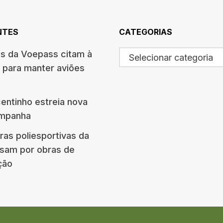
NTES
CATEGORIAS
os da Voepass citam à
Selecionar categoria
 para manter aviões
centinho estreia nova
ampanha
ras poliesportivas da
ssam por obras de
ção