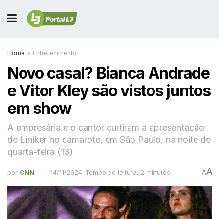
Home
Entretenimento
Novo casal? Bianca Andrade
e Vitor Kley são vistos juntos
em show
A empresária e o cantor curtiram a apresentação
de Liniker no camarote, em São Paulo, na noite de
quarta-feira (13)
A
por
CNN
14/11/2024
Tempo de leitura: 2 minutos
A