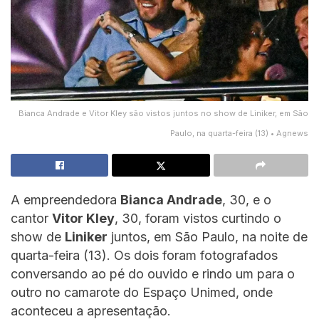
Bianca Andrade e Vitor Kley são vistos juntos no show de Liniker, em São
Paulo, na quarta-feira (13) • Agnews
A empreendedora
Bianca Andrade
, 30, e o
cantor
Vitor Kley
, 30, foram vistos curtindo o
show de
Liniker
juntos, em São Paulo, na noite de
quarta-feira (13). Os dois foram fotografados
conversando ao pé do ouvido e rindo um para o
outro no camarote do Espaço Unimed, onde
aconteceu a apresentação.