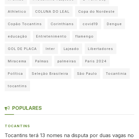
Athletico
COLUNA DO LEAL
Copa do Nordeste
Copão Tocantins
Corinthians
covid19
Dengue
educação
Entretenimento
flamengo
GOL DE PLACA
Inter
Lajeado
Libertadores
Miracema
Palmas
palmeiras
Paris 2024
Política
Seleção Brasileira
São Paulo
Tocantinia
tocantins
POPULARES
TOCANTINS
Tocantins terá 13 nomes na disputa por duas vagas no