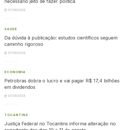
necessário jeito de fazer política
07/08/2026
SAÚDE
Da dúvida à publicação: estudos científicos seguem
caminho rigoroso
07/08/2026
ECONOMIA
Petrobras dobra o lucro e vai pagar R$ 17,4 bilhões
em dividendos
07/08/2026
TOCANTINS
Justiça Federal no Tocantins informa alteração no
expediente dos dias 10 e 11 de agosto