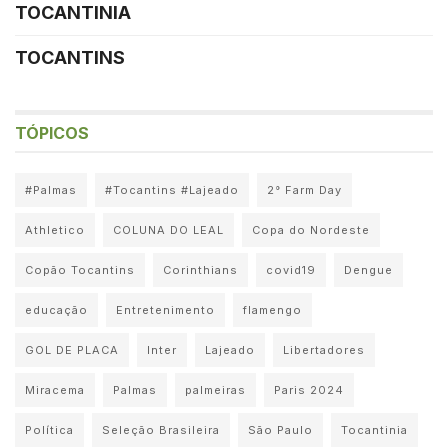
TOCANTINIA
TOCANTINS
TÓPICOS
#Palmas
#Tocantins #Lajeado
2° Farm Day
Athletico
COLUNA DO LEAL
Copa do Nordeste
Copão Tocantins
Corinthians
covid19
Dengue
educação
Entretenimento
flamengo
GOL DE PLACA
Inter
Lajeado
Libertadores
Miracema
Palmas
palmeiras
Paris 2024
Política
Seleção Brasileira
São Paulo
Tocantinia