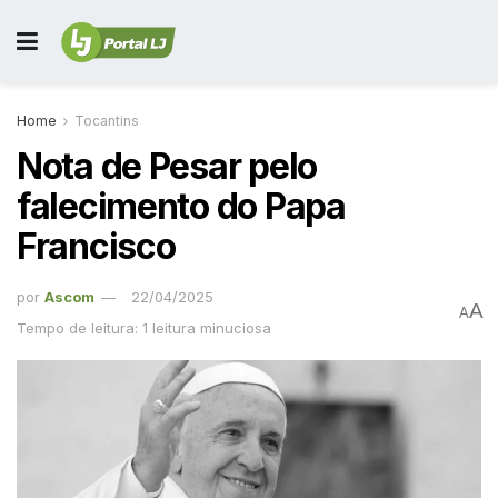
Home
Tocantins
Nota de Pesar pelo
falecimento do Papa
Francisco
por
Ascom
22/04/2025
A
A
Tempo de leitura: 1 leitura minuciosa