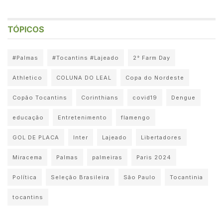
TÓPICOS
#Palmas
#Tocantins #Lajeado
2° Farm Day
Athletico
COLUNA DO LEAL
Copa do Nordeste
Copão Tocantins
Corinthians
covid19
Dengue
educação
Entretenimento
flamengo
GOL DE PLACA
Inter
Lajeado
Libertadores
Miracema
Palmas
palmeiras
Paris 2024
Política
Seleção Brasileira
São Paulo
Tocantinia
tocantins