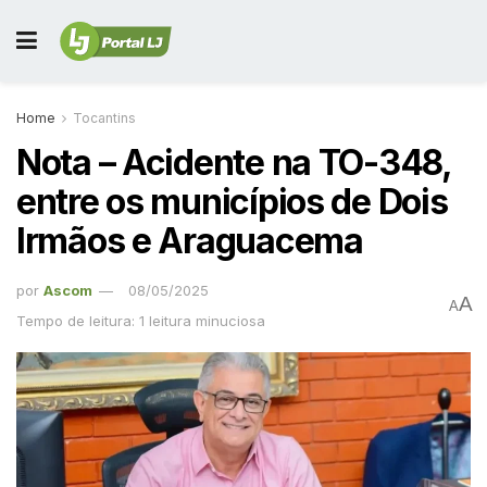
Home
Tocantins
Nota – Acidente na TO-348,
entre os municípios de Dois
Irmãos e Araguacema
por
Ascom
08/05/2025
A
A
Tempo de leitura: 1 leitura minuciosa