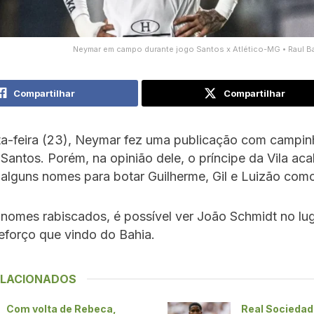
Neymar em campo durante jogo Santos x Atlético-MG • Raul Ba
Compartilhar
Compartilhar
ta-feira (23), Neymar fez uma publicação com campin
o Santos. Porém, na opinião dele, o príncipe da Vila ac
alguns nomes para botar Guilherme, Gil e Luizão como 
nomes rabiscados, é possível ver João Schmidt no lu
eforço que vindo do Bahia.
ELACIONADOS
Com volta de Rebeca,
Real Sociedad 