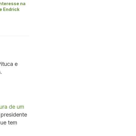
nteresse na
e Endrick
Pituca e
.
cura de um
 presidente
que tem