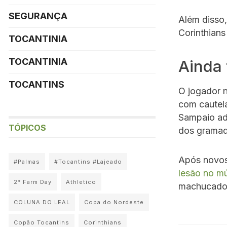
SEGURANÇA
Além disso,
Corinthian
TOCANTINIA
TOCANTINIA
Ainda 
TOCANTINS
O jogador n
com cautela
Sampaio adm
TÓPICOS
dos gramad
Após novos
#Palmas
#Tocantins #Lajeado
lesão no m
2° Farm Day
Athletico
machucado n
COLUNA DO LEAL
Copa do Nordeste
Copão Tocantins
Corinthians