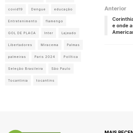
Anterior
covid19
Dengue
educação
Corinthi
Entretenimento
flamengo
e onde as
America
GOL DE PLACA
Inter
Lajeado
Libertadores
Miracema
Palmas
palmeiras
Paris 2024
Política
Seleção Brasileira
São Paulo
Tocantinia
tocantins
MAIS RECE