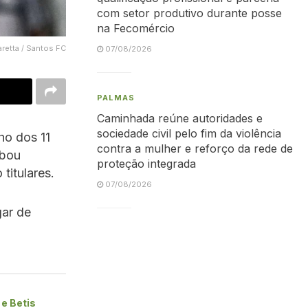
com setor produtivo durante posse
na Fecomércio
retta / Santos FC
07/08/2026
PALMAS
Caminhada reúne autoridades e
sociedade civil pelo fim da violência
ho dos 11
contra a mulher e reforço da rede de
abou
proteção integrada
titulares.
07/08/2026
gar de
e Betis