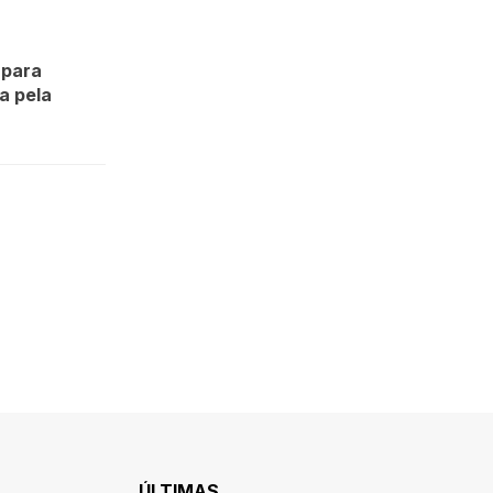
 para
da pela
ÚLTIMAS