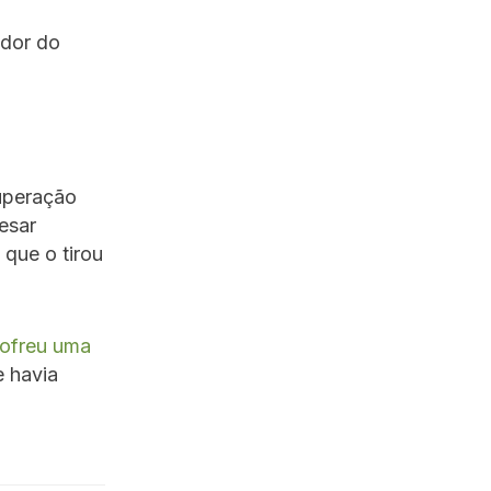
ador do
cuperação
esar
 que o tirou
ofreu uma
 havia