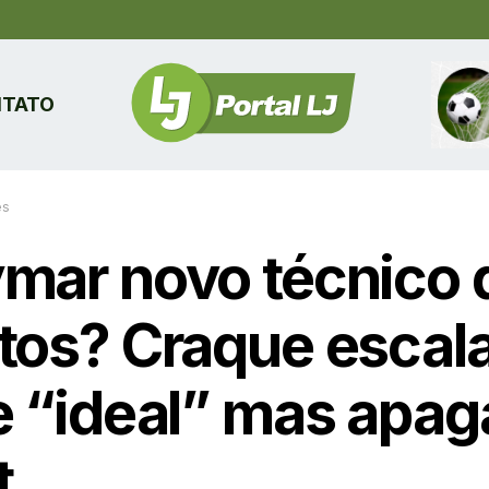
TATO
es
mar novo técnico 
tos? Craque escal
e “ideal” mas apag
t