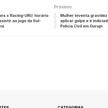
Próximo
ans x Racing-URU: horário
Mulher inventa gravidez
sistir ao jogo da Sul-
aplicar golpe e é indicia
na
Polícia Civil em Gurupi
NTES
CATEGORIAS