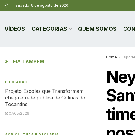
sábado, 8 de agosto de 2026.
VÍDEOS
CATEGORIAS
QUEM SOMOS
CON
Home
Esport
LEIA TAMBÉM
Ney
EDUCAÇÃO
San
Projeto Escolas que Transformam
chega à rede pública de Colinas do
Tocantins
tim
07/08/2026
pos
AGRICULTURA E PECUÁRIA