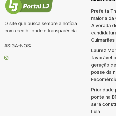
Prefeita T
maioria da
O site que busca sempre a notícia
Alvorada d
com credibilidade e transparência.
candidatur
Guimarães
#SIGA-NOS:
Laurez Mor
favorável 
geração d
posse da n
Fecomérci
Prioridade 
ponte na 
será const
Lula