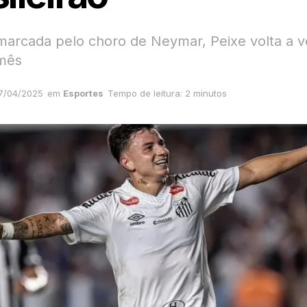
marcada pelo choro de Neymar, Peixe volta a 
mês
7/04/2025
em
Esportes
Tempo de leitura: 2 minutos