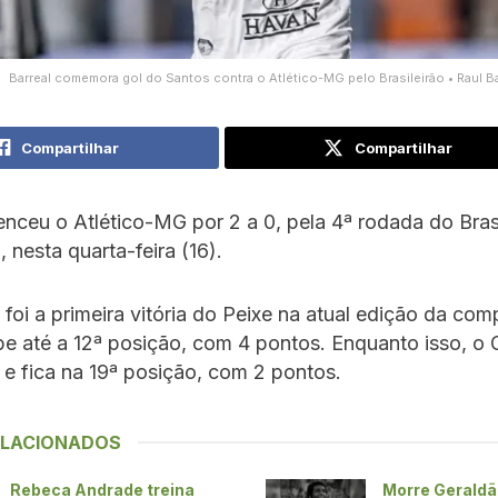
Barreal comemora gol do Santos contra o Atlético-MG pelo Brasileirão • Raul B
Compartilhar
Compartilhar
nceu o Atlético-MG por 2 a 0, pela 4ª rodada do Brasi
, nesta quarta-feira (16).
 foi a primeira vitória do Peixe na atual edição da com
be até a 12ª posição, com 4 pontos. Enquanto isso, o
e fica na 19ª posição, com 2 pontos.
ELACIONADOS
Rebeca Andrade treina
Morre Geraldã