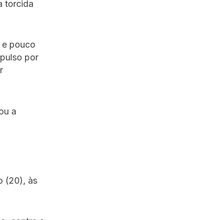
 torcida
 e pouco
xpulso por
r
ou a
 (20), às