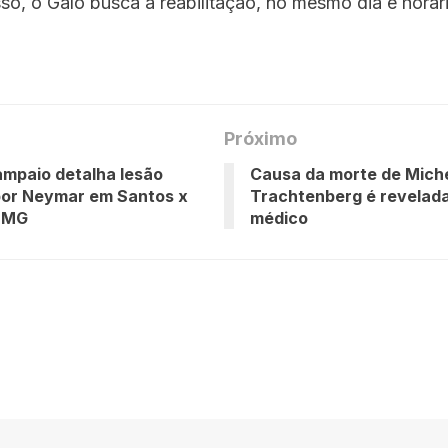
so, o Galo busca a reabilitação, no mesmo dia e horári
Próximo
mpaio detalha lesão
Causa da morte de Miche
por Neymar em Santos x
Trachtenberg é revelad
o-MG
médico