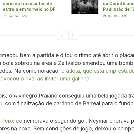
série na trave antes de
do Corinthians
estreia em torneio no DF
Paulistão de 
06/08/2026
06/08/2026
meçou bem a partida e ditou o ritmo até abrir o placa
 a bola sobrou na área e Zé Ivaldo emendou uma bomb
 redes. Na comemoração,
o atleta, que está emprestad
rovocou o rival ao imitar uma galinha
.
s, o Alvinegro Praiano conseguiu uma bela jogada tr
u com finalização de carrinho de Barreal para o fundo
o
Peixe
comemorava o segundo gol, Neymar chorava p
dores na coxa. Sem condições de jogo, deixou o camp