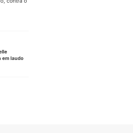
o, contra o
lle
a em laudo