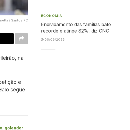
ECONOMIA
aretta / Santos FC
Endividamento das famílias bate
recorde e atinge 82%, diz CNC
06/08/2026
leirão, na
petição e
 Galo segue
o, goleador