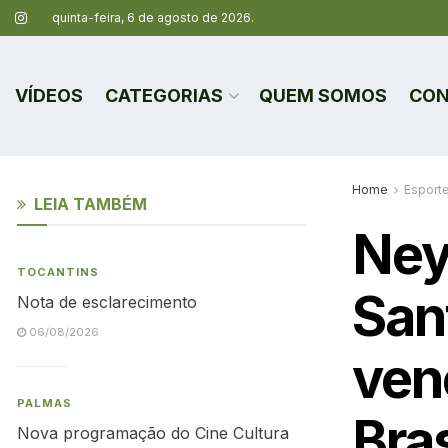
quinta-feira, 6 de agosto de 2026.
VÍDEOS
CATEGORIAS
QUEM SOMOS
CON
Home
Esport
LEIA TAMBÉM
Ney
TOCANTINS
San
Nota de esclarecimento
06/08/2026
ven
PALMAS
Bras
Nova programação do Cine Cultura