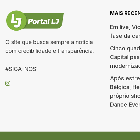
MAIS RECE
Em live, Vi
fase da c
O site que busca sempre a notícia
Cinco quad
com credibilidade e transparência.
Capital pa
moderniza
#SIGA-NOS:
Após estre
Bélgica, H
próprio s
Dance Eve