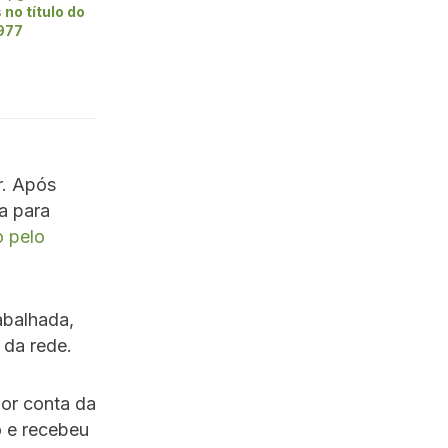
 no título do
1977
r. Após
a para
o pelo
abalhada,
 da rede.
or conta da
o e recebeu