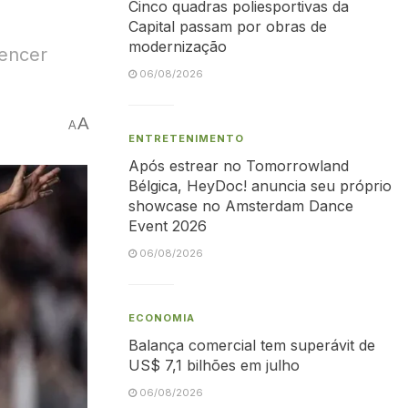
Cinco quadras poliesportivas da
Capital passam por obras de
modernização
vencer
06/08/2026
A
A
ENTRETENIMENTO
Após estrear no Tomorrowland
Bélgica, HeyDoc! anuncia seu próprio
showcase no Amsterdam Dance
Event 2026
06/08/2026
ECONOMIA
Balança comercial tem superávit de
US$ 7,1 bilhões em julho
06/08/2026