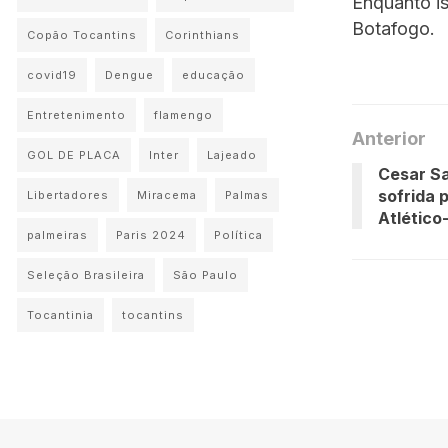
Enquanto is
Botafogo.
Copão Tocantins
Corinthians
covid19
Dengue
educação
Entretenimento
flamengo
Anterior
GOL DE PLACA
Inter
Lajeado
Cesar Sa
sofrida 
Libertadores
Miracema
Palmas
Atlétic
palmeiras
Paris 2024
Política
Seleção Brasileira
São Paulo
Tocantinia
tocantins