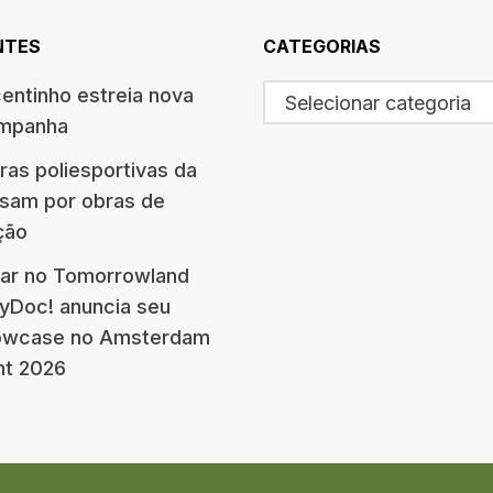
NTES
CATEGORIAS
centinho estreia nova
Selecionar categoria
ampanha
ras poliesportivas da
ssam por obras de
ção
ar no Tomorrowland
eyDoc! anuncia seu
howcase no Amsterdam
nt 2026