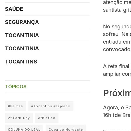
atenção mé
SAÚDE
santista gr
SEGURANÇA
No segund
sofreu. Na 
TOCANTINIA
entrada em 
TOCANTINIA
convocado 
TOCANTINS
A reta fina
ampliar co
TÓPICOS
Próxi
#Palmas
#Tocantins #Lajeado
Agora, o Sa
16h (de Bras
2° Farm Day
Athletico
COLUNA DO LEAL
Copa do Nordeste