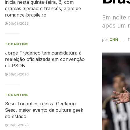
inicia nesta quinta-feira, 6, com
dramas alemão e francês, além de
romance brasileiro
Em noite 
06/08/2026
após um 
por
CNN
1
TOCANTINS
Jorge Frederico tem candidatura à
reeleição oficializada em convenção
do PSDB
06/08/2026
TOCANTINS
Sesc Tocantins realiza Geekcon
Sesc, maior evento de cultura geek
do estado
06/08/2026