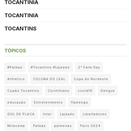
TOCANTINIA
TOCANTINIA
TOCANTINS
TÓPICOS
#Palmas
#Tocantins #Lajeado
2° Farm Day
Athletico
COLUNA DO LEAL
Copa do Nordeste
Copão Tocantins
Corinthians
covid19
Dengue
educação
Entretenimento
flamengo
GOL DE PLACA
Inter
Lajeado
Libertadores
Miracema
Palmas
palmeiras
Paris 2024