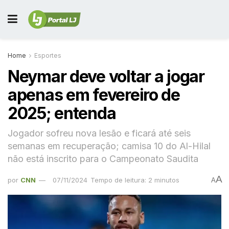
Home
Esportes
Neymar deve voltar a jogar
apenas em fevereiro de
2025; entenda
Jogador sofreu nova lesão e ficará até seis
semanas em recuperação; camisa 10 do Al-Hilal
não está inscrito para o Campeonato Saudita
A
por
CNN
07/11/2024
Tempo de leitura: 2 minutos
A