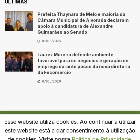
ÚLTIMAS
Prefeita Thaynara de Melo e maioria da
Câmara Municipal de Alvorada declaram
apoio à candidatura de Alexandre
Guimarães ao Senado
07/08/2026
Laurez Moreira defende ambiente
favorável para os negócios e geração de
emprego durante posse da nova diretoria
da Fecomércio
07/08/2026
Esse website utiliza cookies. Ao continuar a utilizar
Quem Somos
Fale Conosco
Política de Privacidade
este website está a dar consentimento à utilização
© 2024
Portal LJ
- Todos os direitos reservados.
de cookies. Visite nossa
Política de Privacidade
.