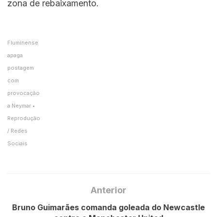
zona de rebaixamento.
Fluminense
apaga
postagem
com
provocação
a Neymar •
Reprodução
/ Redes
Sociais
Anterior
Bruno Guimarães comanda goleada do Newcastle