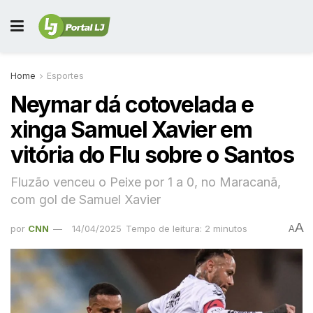
Home
Esportes
Neymar dá cotovelada e
xinga Samuel Xavier em
vitória do Flu sobre o Santos
Fluzão venceu o Peixe por 1 a 0, no Maracanã,
com gol de Samuel Xavier
A
por
CNN
14/04/2025
Tempo de leitura: 2 minutos
A