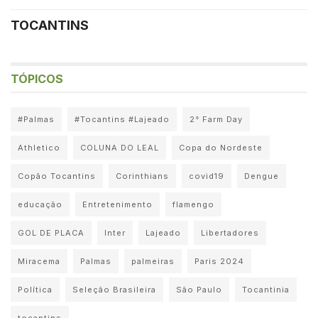
TOCANTINS
TÓPICOS
#Palmas
#Tocantins #Lajeado
2° Farm Day
Athletico
COLUNA DO LEAL
Copa do Nordeste
Copão Tocantins
Corinthians
covid19
Dengue
educação
Entretenimento
flamengo
GOL DE PLACA
Inter
Lajeado
Libertadores
Miracema
Palmas
palmeiras
Paris 2024
Política
Seleção Brasileira
São Paulo
Tocantinia
tocantins