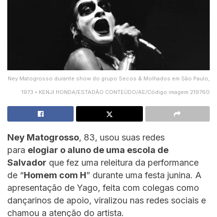
Ney Matogrosso durante show do grupo Secos & Molhados em São Paulo,
1973 • KENJI HONDA/ESTADÃO CONTEÚDO/AE/Código imagem:219760
Ney Matogrosso
, 83, usou suas redes
para
elogiar o aluno de uma escola de
Salvador
que fez uma releitura da performance
de “
Homem com H
” durante uma festa junina. A
apresentação de Yago, feita com colegas como
dançarinos de apoio, viralizou nas redes sociais e
chamou a atenção do artista.