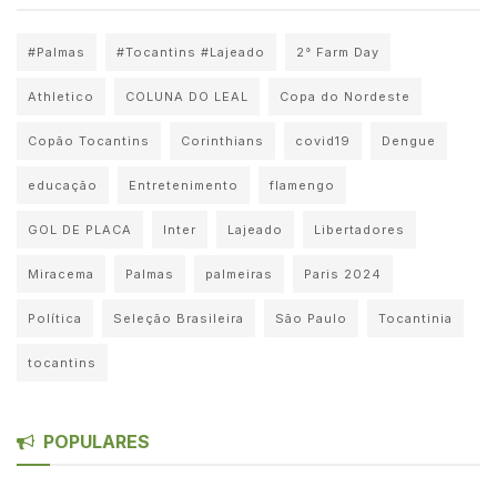
#Palmas
#Tocantins #Lajeado
2° Farm Day
Athletico
COLUNA DO LEAL
Copa do Nordeste
Copão Tocantins
Corinthians
covid19
Dengue
educação
Entretenimento
flamengo
GOL DE PLACA
Inter
Lajeado
Libertadores
Miracema
Palmas
palmeiras
Paris 2024
Política
Seleção Brasileira
São Paulo
Tocantinia
tocantins
POPULARES