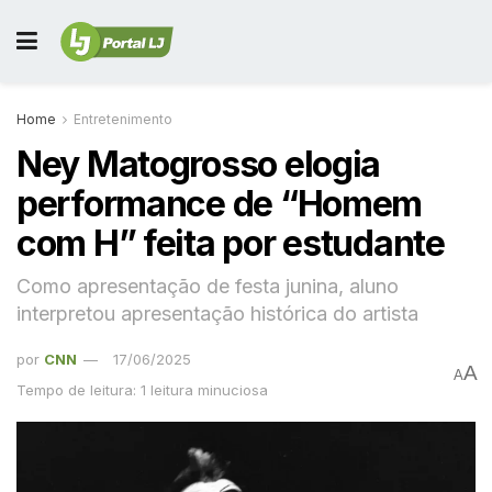
Home
Entretenimento
Ney Matogrosso elogia
performance de “Homem
com H” feita por estudante
Como apresentação de festa junina, aluno
interpretou apresentação histórica do artista
por
CNN
17/06/2025
A
A
Tempo de leitura: 1 leitura minuciosa