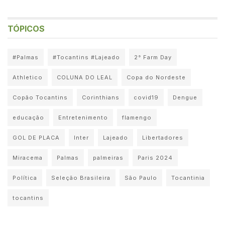
TÓPICOS
#Palmas
#Tocantins #Lajeado
2° Farm Day
Athletico
COLUNA DO LEAL
Copa do Nordeste
Copão Tocantins
Corinthians
covid19
Dengue
educação
Entretenimento
flamengo
GOL DE PLACA
Inter
Lajeado
Libertadores
Miracema
Palmas
palmeiras
Paris 2024
Política
Seleção Brasileira
São Paulo
Tocantinia
tocantins