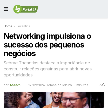
Home
Tocantins
Networking impulsiona o
sucesso dos pequenos
negócios
Sebrae Tocantins destaca a importância de
construir relações genuínas para abrir novas
oportunidades
A
por
Ascom
17/12/2024
Tempo de leitura: 3 minutos
A