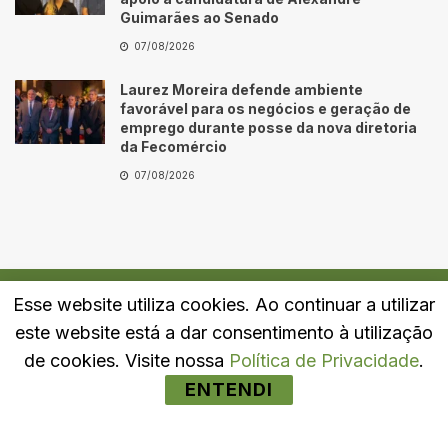
Guimarães ao Senado
07/08/2026
Laurez Moreira defende ambiente
favorável para os negócios e geração de
emprego durante posse da nova diretoria
da Fecomércio
07/08/2026
Esse website utiliza cookies. Ao continuar a utilizar
Quem Somos
Fale Conosco
Política de Privacidade
este website está a dar consentimento à utilização
© 2024
Portal LJ
- Todos os direitos reservados.
de cookies. Visite nossa
Política de Privacidade
.
ENTENDI