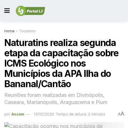
Home
Tocantins
Naturatins realiza segunda
etapa da capacitação sobre
ICMS Ecológico nos
Municípios da APA Ilha do
Bananal/Cantão
Reuniões foram realizadas em Divinópolis,
Caseara, Marianópolis, Araguacema e Pium
A
por
Ascom
13/02/2025
Tempo de leitura: 2 minutos
A