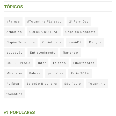
TÓPICOS
#Palmas
#Tocantins #Lajeado
2° Farm Day
Athletico
COLUNA DO LEAL
Copa do Nordeste
Copão Tocantins
Corinthians
covid19
Dengue
educação
Entretenimento
flamengo
GOL DE PLACA
Inter
Lajeado
Libertadores
Miracema
Palmas
palmeiras
Paris 2024
Política
Seleção Brasileira
São Paulo
Tocantinia
tocantins
POPULARES