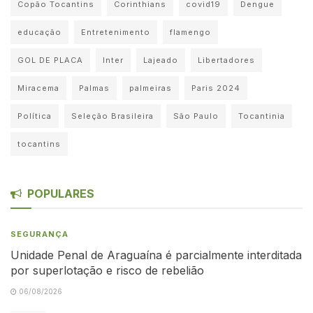
Copão Tocantins
Corinthians
covid19
Dengue
educação
Entretenimento
flamengo
GOL DE PLACA
Inter
Lajeado
Libertadores
Miracema
Palmas
palmeiras
Paris 2024
Política
Seleção Brasileira
São Paulo
Tocantinia
tocantins
POPULARES
SEGURANÇA
Unidade Penal de Araguaína é parcialmente interditada
por superlotação e risco de rebelião
06/08/2026