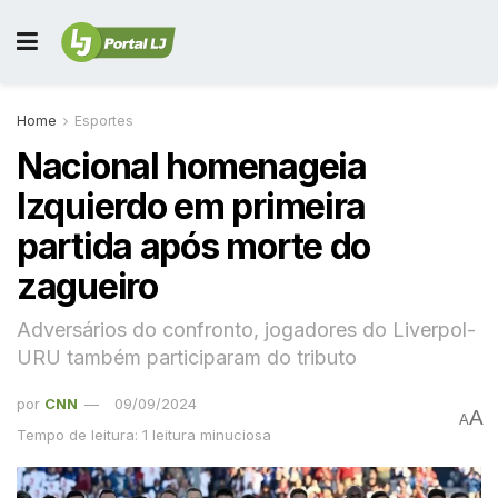
Home
Esportes
Nacional homenageia
Izquierdo em primeira
partida após morte do
zagueiro
Adversários do confronto, jogadores do Liverpol-
URU também participaram do tributo
por
CNN
09/09/2024
A
A
Tempo de leitura: 1 leitura minuciosa