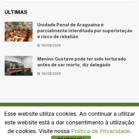
ÚLTIMAS
Unidade Penal de Araguaína é
parcialmente interditada por superlotação
e risco de rebelião
06/08/2026
Menino Gustavo pode ter sido torturado
antes de ser morto, diz delegado
06/08/2026
Esse website utiliza cookies. Ao continuar a utilizar
Quem Somos
Fale Conosco
Política de Privacidade
este website está a dar consentimento à utilização
© 2024
Portal LJ
- Todos os direitos reservados.
de cookies. Visite nossa
Política de Privacidade
.