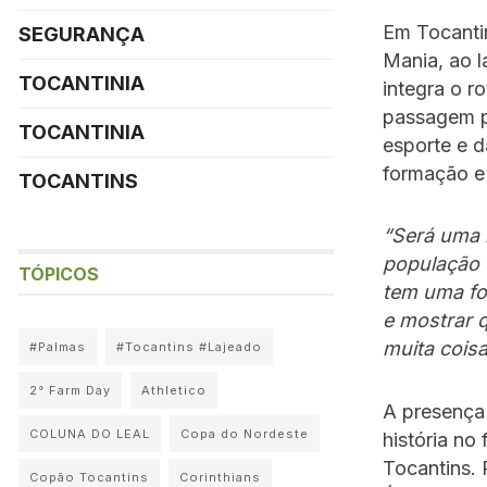
Em Tocanti
SEGURANÇA
Mania, ao l
TOCANTINIA
integra o r
passagem p
TOCANTINIA
esporte e 
formação e
TOCANTINS
“Será uma 
população 
TÓPICOS
tem uma fo
e mostrar q
muita cois
#Palmas
#Tocantins #Lajeado
2° Farm Day
Athletico
A presença
COLUNA DO LEAL
Copa do Nordeste
história no
Tocantins. 
Copão Tocantins
Corinthians