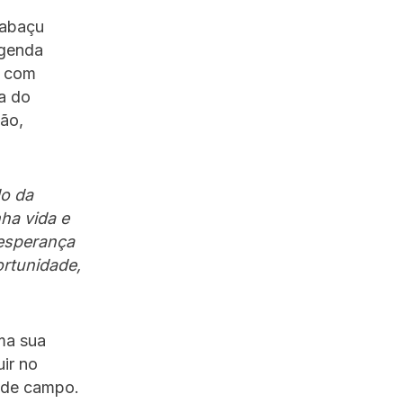
Babaçu
agenda
, com
a do
ão,
do da
ha vida e
 esperança
ortunidade,
ma sua
uir no
o de campo.