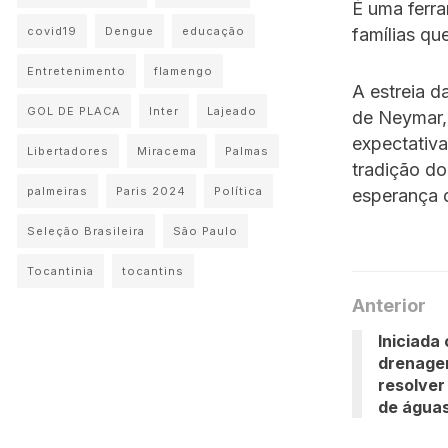
É uma ferra
famílias qu
covid19
Dengue
educação
Entretenimento
flamengo
A estreia d
GOL DE PLACA
Inter
Lajeado
de Neymar, 
expectativa
Libertadores
Miracema
Palmas
tradição d
palmeiras
Paris 2024
Política
esperança 
Seleção Brasileira
São Paulo
Tocantinia
tocantins
Anterior
Iniciada
drenagem
resolver
de águas