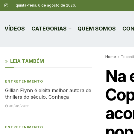
quinta-feira, 6 de agosto de 2026.
VÍDEOS
CATEGORIAS
QUEM SOMOS
CON
Home
Tocant
LEIA TAMBÉM
Na e
ENTRETENIMENTO
Cop
Gillian Flynn é eleita melhor autora de
thrillers do século. Conheça
aco
06/08/2026
pop
ENTRETENIMENTO