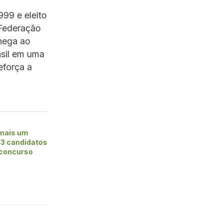
99 e eleito
 Federação
chega ao
asil em uma
eforça a
 mais um
23 candidatos
 concurso