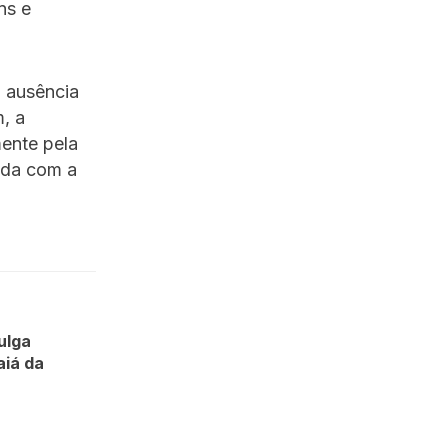
ns e
a ausência
, a
mente pela
ida com a
ulga
aiá da