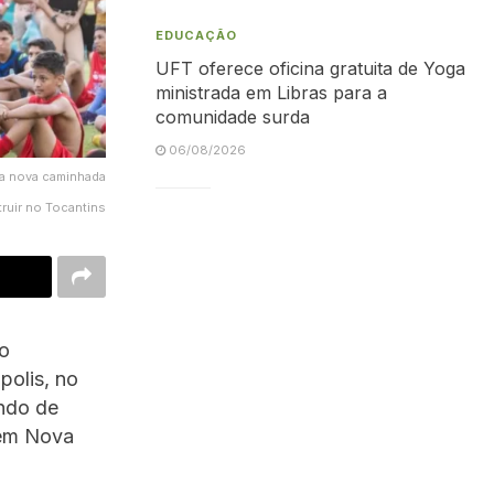
EDUCAÇÃO
UFT oferece oficina gratuita de Yoga
ministrada em Libras para a
comunidade surda
06/08/2026
da nova caminhada
ruir no Tocantins
go
olis, no
undo de
 em Nova