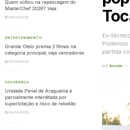
Quem voltou na repescagem do
MasterChef 2026? Veja
Toc
06/08/2026
Ex-técnic
ENTRETENIMENTO
Podemos e
Grande Otelo premia 2 filmes na
partida c
categoria principal; veja vencedores
06/08/2026
por
Ascom
SEGURANÇA
Unidade Penal de Araguaína é
parcialmente interditada por
superlotação e risco de rebelião
06/08/2026