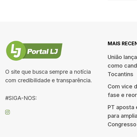
MAIS RECE
União lanç
como candi
O site que busca sempre a notícia
Tocantins
com credibilidade e transparência.
Com vice de
fase e reo
#SIGA-NOS:
PT aposta 
para ampli
Congresso