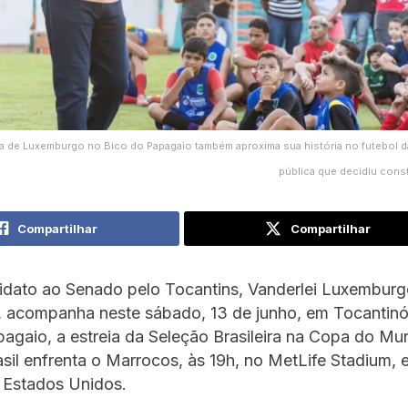
a de Luxemburgo no Bico do Papagaio também aproxima sua história no futebol 
pública que decidiu const
Compartilhar
Compartilhar
idato ao Senado pelo Tocantins, Vanderlei Luxembur
 acompanha neste sábado, 13 de junho, em Tocantinóp
agaio, a estreia da Seleção Brasileira na Copa do M
sil enfrenta o Marrocos, às 19h, no MetLife Stadium,
 Estados Unidos.