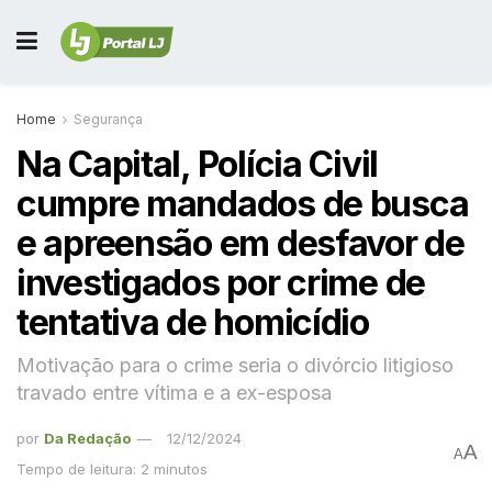
Home
Segurança
Na Capital, Polícia Civil
cumpre mandados de busca
e apreensão em desfavor de
investigados por crime de
tentativa de homicídio
Motivação para o crime seria o divórcio litigioso
travado entre vítima e a ex-esposa
por
Da Redação
12/12/2024
A
A
Tempo de leitura: 2 minutos