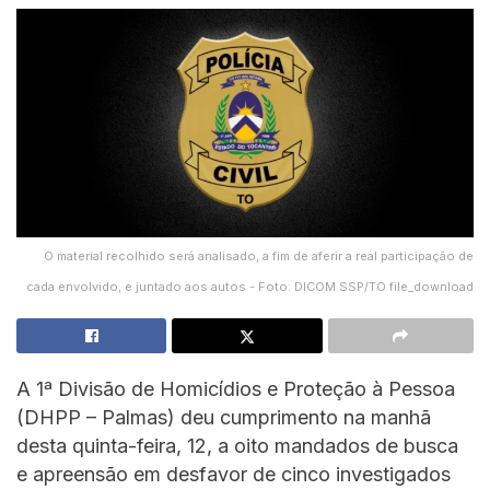
O material recolhido será analisado, a fim de aferir a real participação de
cada envolvido, e juntado aos autos - Foto: DICOM SSP/TO file_download
A 1ª Divisão de Homicídios e Proteção à Pessoa
(DHPP – Palmas) deu cumprimento na manhã
desta quinta-feira, 12, a oito mandados de busca
e apreensão em desfavor de cinco investigados