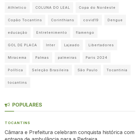
Athletico
COLUNA DO LEAL
Copa do Nordeste
Copão Tocantins
Corinthians
covid19
Dengue
educação
Entretenimento
flamengo
GOL DE PLACA
Inter
Lajeado
Libertadores
Miracema
Palmas
palmeiras
Paris 2024
Política
Seleção Brasileira
São Paulo
Tocantinia
tocantins
POPULARES
TOCANTINS
Câmara e Prefeitura celebram conquista histórica com
entrega de ambulância para a Pedreira