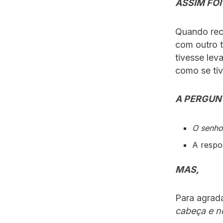
ASSIM FOI
Quando rec
com outro 
tivesse le
como se ti
A PERGUN
O senho
A respo
MAS,
Para agrad
cabeça e n