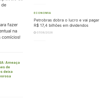
o de
ECONOMIA
Petrobras dobra o lucro e vai pagar
ara fazer
R$ 17,4 bilhões em dividendos
ntual na
07/08/2026
s comícios!
NA: Ameaça
mes de
os deixa
vorosa