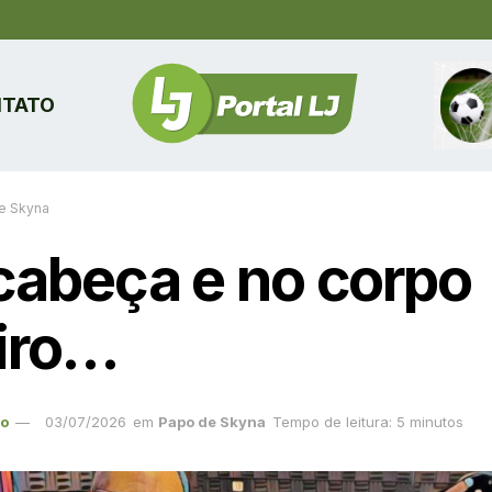
TATO
e Skyna
cabeça e no corpo
eiro…
ão
03/07/2026
em
Papo de Skyna
Tempo de leitura: 5 minutos