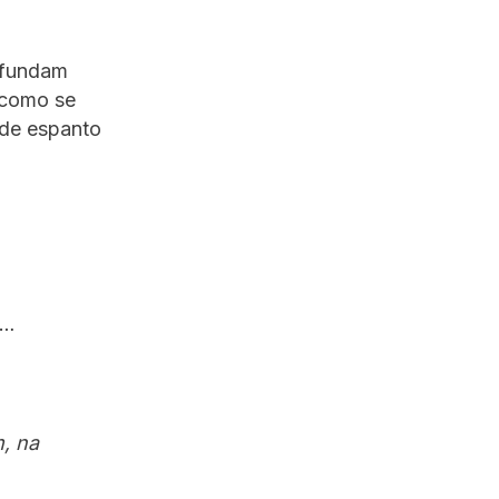
nfundam
 como se
 de espanto
o…
, na