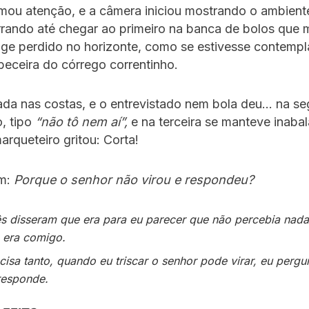
amou atenção, e a câmera iniciou mostrando o ambien
rrando até chegar ao primeiro na banca de bolos que
nge perdido no horizonte, como se estivesse contemp
eceira do córrego correntinho.
da nas costas, e o entrevistado nem bola deu… na s
, tipo
“não tô nem aí”,
e na terceira se manteve inabal
rqueteiro gritou: Corta!
am:
Porque o senhor não virou e respondeu?
ês disseram que era para eu parecer que não percebia nada,
 era comigo.
isa tanto, quando eu triscar o senhor pode virar, eu pergu
responde.