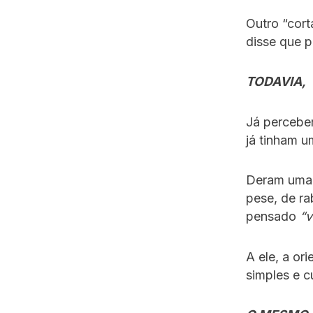
Outro “cor
disse que p
TODAVIA,
Já percebe
já tinham u
Deram uma 
pese, de r
pensado
“v
A ele, a or
simples e cu