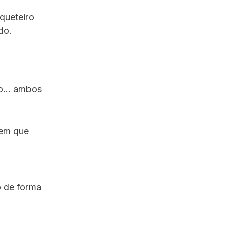
queteiro
do.
sto… ambos
 em que
o de forma