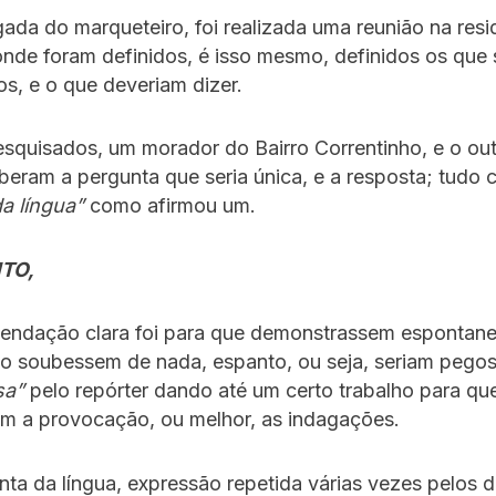
da do marqueteiro, foi realizada uma reunião na resi
nde foram definidos, é isso mesmo, definidos os que 
os, e o que deveriam dizer.
squisados, um morador do Bairro Correntinho, e o out
beram a pergunta que seria única, e a resposta; tudo
a língua”
como afirmou um.
TO,
ndação clara foi para que demonstrassem espontane
o soubessem de nada, espanto, ou seja, seriam pego
sa”
pelo repórter dando até um certo trabalho para qu
m a provocação, ou melhor, as indagações.
ta da língua, expressão repetida várias vezes pelos d