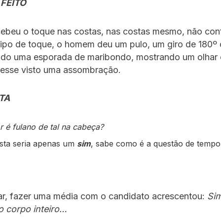
 FEITO
ebeu o toque nas costas, nas costas mesmo, não co
tipo de toque, o homem deu um pulo, um giro de 180º
vado uma esporada de maribondo, mostrando um olhar
vesse visto uma assombração.
TA
r é fulano de tal na cabeça?
sta seria apenas um
sim
, sabe como é a questão de temp
ar, fazer uma média com o candidato acrescentou:
Sim
o corpo inteiro…