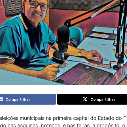
Compartilhar
Compartilhar
leições municipais na primeira capital do Estado do T
o nas esquinas, botecos, e nas feiras, a propósito, o