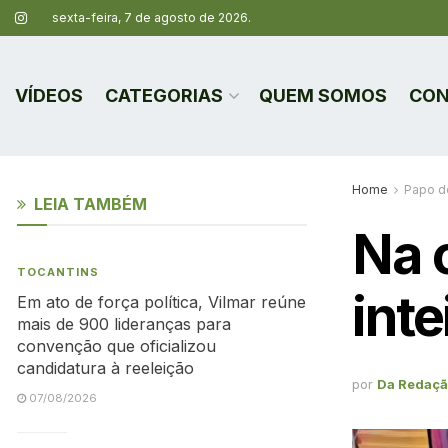
sexta-feira, 7 de agosto de 2026.
VÍDEOS
CATEGORIAS
QUEM SOMOS
CON
Home
Papo d
LEIA TAMBÉM
Na 
TOCANTINS
int
Em ato de força política, Vilmar reúne
mais de 900 lideranças para
convenção que oficializou
candidatura à reeleição
por
Da Redaç
07/08/2026