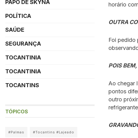
PAPO DE SKYNA
horário com
POLÍTICA
OUTRA CO
SAÚDE
Foi pedido
SEGURANÇA
observando
TOCANTINIA
POIS BEM,
TOCANTINIA
Ao chegar l
TOCANTINS
pontos dife
outro próxi
refrigerante
TÓPICOS
GRAVAND
#Palmas
#Tocantins #Lajeado