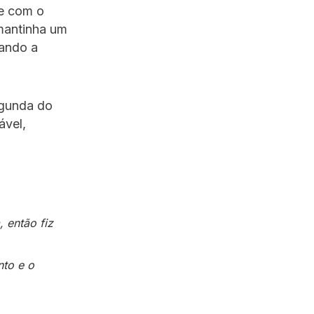
te com o
 mantinha um
lando a
egunda do
ável,
 então fiz
nto e o