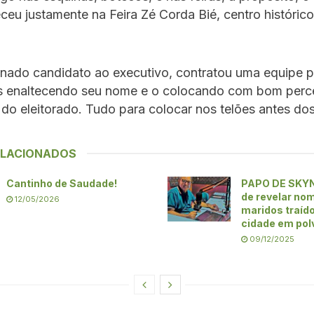
ceu justamente na Feira Zé Corda Bié, centro históric
nado candidato ao executivo, contratou uma equipe p
s enaltecendo seu nome e o colocando com bom perce
 do eleitorado. Tudo para colocar nos telões antes do
ELACIONADOS
Cantinho de Saudade!
PAPO DE SKY
de revelar no
12/05/2026
maridos traíd
cidade em pol
09/12/2025