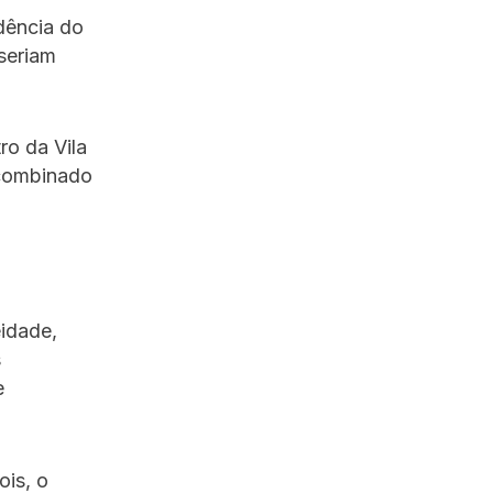
dência do
seriam
ro da Vila
 combinado
idade,
s
e
ois, o