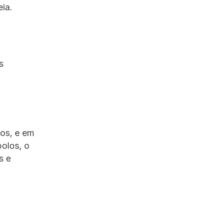
ia.
s
dos, e em
olos, o
s e