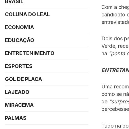
BRASIL
Com a chega
COLUNA DO LEAL
candidato o
entrevistad
ECONOMIA
Dois dos pe
EDUCAÇÃO
Verde, rece
ENTRETENIMENTO
na
“ponta d
ESPORTES
ENTRETAN
GOL DE PLACA
Uma recome
LAJEADO
como se nã
de
“surpre
MIRACEMA
percebesse
PALMAS
Tudo na pon