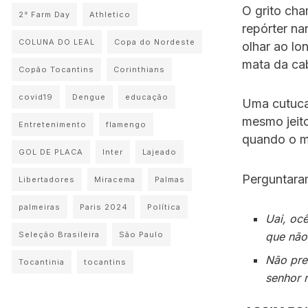
O grito ch
2° Farm Day
Athletico
repórter na
COLUNA DO LEAL
Copa do Nordeste
olhar ao lo
mata da cab
Copão Tocantins
Corinthians
covid19
Dengue
educação
Uma cutuca
mesmo jeito
Entretenimento
flamengo
quando o ma
GOL DE PLACA
Inter
Lajeado
Perguntar
Libertadores
Miracema
Palmas
palmeiras
Paris 2024
Política
Uai, oc
Seleção Brasileira
São Paulo
que não
Não prec
Tocantinia
tocantins
senhor 