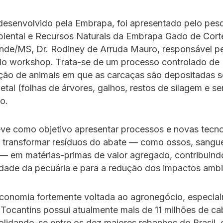
desenvolvido pela Embrapa, foi apresentado pelo pes
iental e Recursos Naturais da Embrapa Gado de Cort
de/MS, Dr. Rodiney de Arruda Mauro, responsável pe
o workshop. Trata-se de um processo controlado de
ão de animais em que as carcaças são depositadas s
etal (folhas de árvores, galhos, restos de silagem e s
o.
eve como objetivo apresentar processos e novas tecno
 transformar resíduos do abate — como ossos, sangue
— em matérias-primas de valor agregado, contribuind
idade da pecuária e para a redução dos impactos ambi
onomia fortemente voltada ao agronegócio, especial
 Tocantins possui atualmente mais de 11 milhões de c
lidando-se entre os dez maiores rebanhos do Brasil,