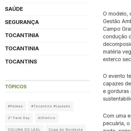
SAÚDE
O modelo, 
Gestão Amb
SEGURANÇA
Campo Gran
TOCANTINIA
condução d
decomposiç
TOCANTINIA
matéria veg
esterco sec
TOCANTINS
O evento t
capazes de
TÓPICOS
e gorduras 
sustentabil
#Palmas
#Tocantins #Lajeado
Com uma ec
2° Farm Day
Athletico
pecuária, o
COLUNA DO LEAL
Copa do Nordeste
gado, conso