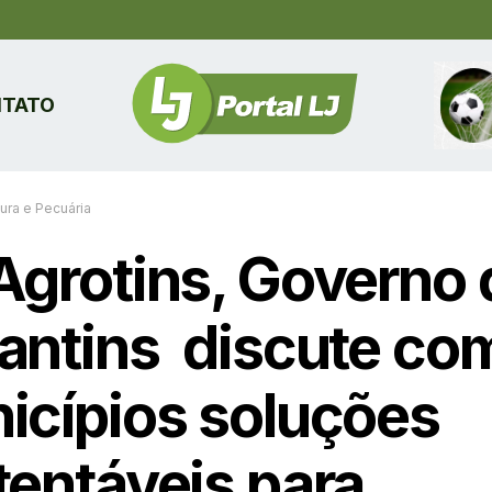
TATO
tura e Pecuária
Agrotins, Governo 
antins discute co
icípios soluções
tentáveis para