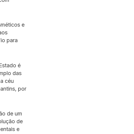
sméticos e
aos
io para
 Estado é
emplo das
 a céu
antins, por
ção de um
olução de
entais e