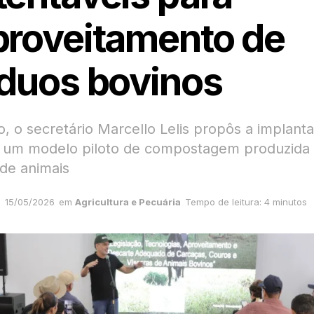
proveitamento de
íduos bovinos
o, o secretário Marcello Lelis propôs a implant
 um modelo piloto de compostagem produzida a
 de animais
15/05/2026
em
Agricultura e Pecuária
Tempo de leitura: 4 minutos