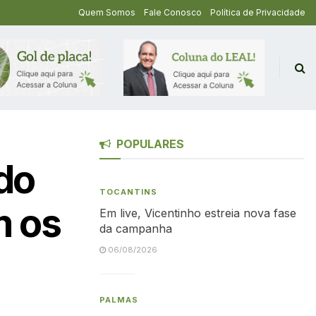
Quem Somos
Fale Conosco
Política de Privacidade
POPULARES
do
TOCANTINS
m os
Em live, Vicentinho estreia nova fase
da campanha
06/08/2026
PALMAS