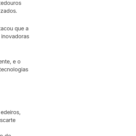
atedouros
izados.
tacou que a
 inovadoras
nte, e o
 tecnologias
edeiros,
scarte
xo de