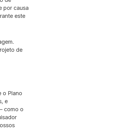
e por causa
rante este
tagem.
rojeto de
e o Plano
, e
a — como o
isador
 ossos