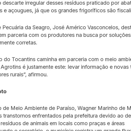
 o descarte irregular desses resíduos praticado por ab
s e açougues, já que os grandes frigoríficos são fiscal
de Pecuária da Seagro, José Américo Vasconcelos, des
 em parceria com os produtores na busca por soluções
mente corretas.
o do Tocantins caminha em parceria com o meio ambie
 Agrotins é justamente este: levar informação e novas
res rurais”, afirmou.
oto
io de Meio Ambiente de Paraíso, Wagner Marinho de M
 transtornos enfrentados pela prefeitura devido ao de
e resíduos de animais em locais como praças e áreas
undo o secretário, o município registra um grande flu