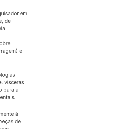
quisador em
e, de
la
obre
erragem) e
logias
, vísceras
o para a
entais.
mente à
abeças de
 com