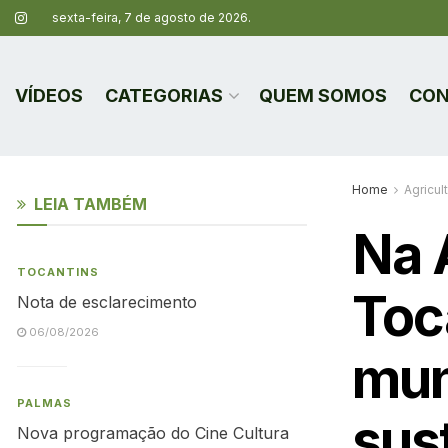
sexta-feira, 7 de agosto de 2026.
VÍDEOS
CATEGORIAS
QUEM SOMOS
CON
Home
Agricul
LEIA TAMBÉM
Na 
TOCANTINS
Toc
Nota de esclarecimento
06/08/2026
mun
PALMAS
sus
Nova programação do Cine Cultura