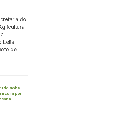
cretaria do
gricultura
 a
 Lelis
loto de
gordo sobe
procura por
ibrada