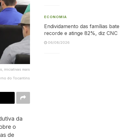
ECONOMIA
Endividamento das famílias bate
recorde e atinge 82%, diz CNC
06/08/2026
, iniciativas mais
erno do Tocantins
dutiva da
sobre o
ras de