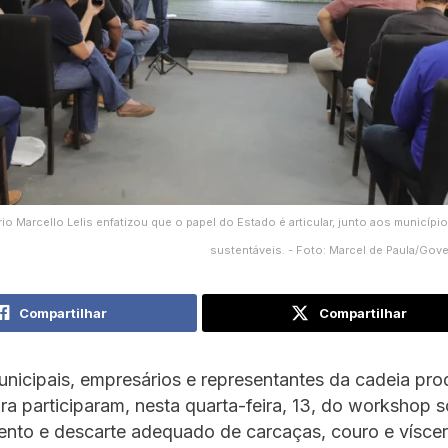
io Marcello Lelis enfatizou que o papel do Estado é articular, junto aos municípios
sustentáveis. - Foto: Marcel de Paula/Gov
Compartilhar
Compartilhar
nicipais, empresários e representantes da cadeia pro
ra participaram, nesta quarta-feira, 13, do workshop 
ento e descarte adequado de carcaças, couro e vísce