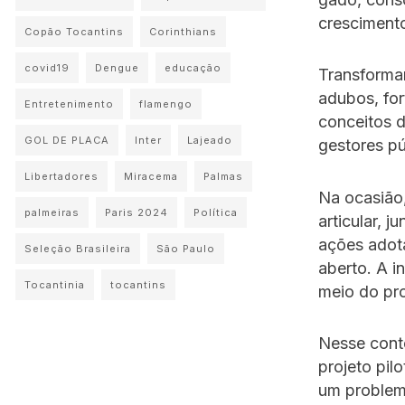
cresciment
Copão Tocantins
Corinthians
covid19
Dengue
educação
Transforma
adubos, for
Entretenimento
flamengo
conceitos d
GOL DE PLACA
Inter
Lajeado
gestores pú
Libertadores
Miracema
Palmas
Na ocasião,
palmeiras
Paris 2024
Política
articular, j
ações adota
Seleção Brasileira
São Paulo
aberto. A i
Tocantinia
tocantins
meio do pr
Nesse conte
projeto pil
um problema