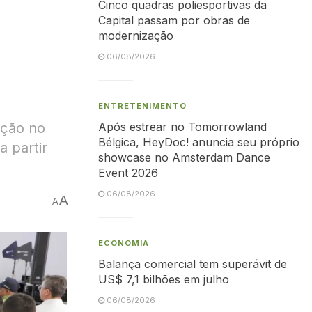
Cinco quadras poliesportivas da
Capital passam por obras de
modernização
06/08/2026
ENTRETENIMENTO
ação no
Após estrear no Tomorrowland
Bélgica, HeyDoc! anuncia seu próprio
 partir
showcase no Amsterdam Dance
Event 2026
06/08/2026
A
A
ECONOMIA
Balança comercial tem superávit de
US$ 7,1 bilhões em julho
06/08/2026