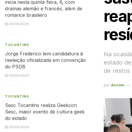
inicia nesta quinta-feira, 6, com
dramas alemão e francês, além de
rea
romance brasileiro
06/08/2026
res
TOCANTINS
Na ocasiã
Jorge Frederico tem candidatura à
reeleição oficializada em convenção
estado de
do PSDB
de restos
06/08/2026
por
Ascom
TOCANTINS
Sesc Tocantins realiza Geekcon
Sesc, maior evento de cultura geek
do estado
06/08/2026