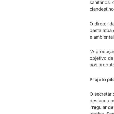
sanitários:
clandestino
O diretor 
pasta atua
e ambiental
“A produçã
objetivo da
aos produto
Projeto pil
O secretár
destacou os
irregular d
verdes. Seg