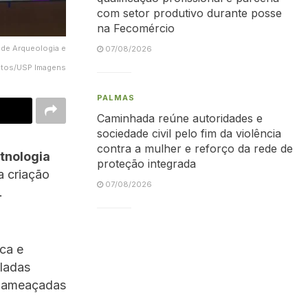
com setor produtivo durante posse
na Fecomércio
 de Arqueologia e
07/08/2026
astos/USP Imagens
PALMAS
Caminhada reúne autoridades e
sociedade civil pelo fim da violência
contra a mulher e reforço da rede de
tnologia
proteção integrada
a criação
07/08/2026
.
ica e
aladas
ão ameaçadas