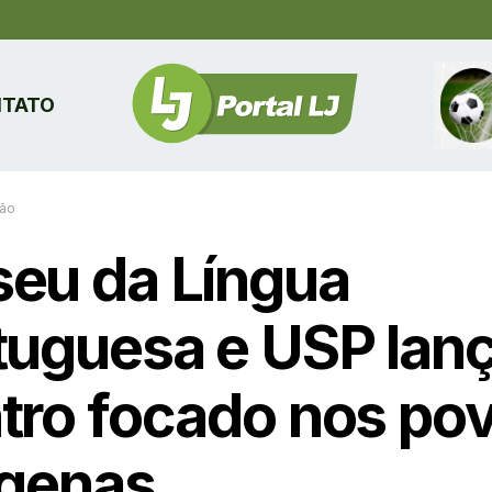
TATO
ão
eu da Língua
tuguesa e USP lan
tro focado nos po
ígenas