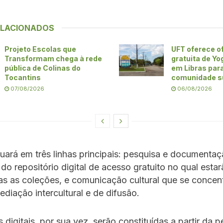
ELACIONADOS
Projeto Escolas que
UFT oferece of
Transformam chega à rede
gratuita de Yo
pública de Colinas do
em Libras par
Tocantins
comunidade s
07/08/2026
06/08/2026
uará em três linhas principais: pesquisa e documentaç
do repositório digital de acesso gratuito no qual esta
s as coleções, e comunicação cultural que se concen
diação intercultural e de difusão.
 digitais, por sua vez, serão constituídas a partir da p