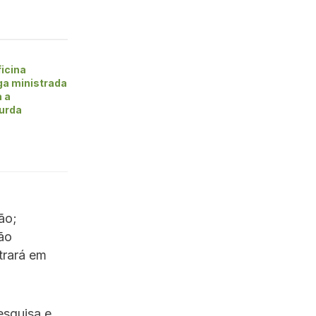
icina
ga ministrada
a a
urda
ão;
rão
trará em
esquisa e