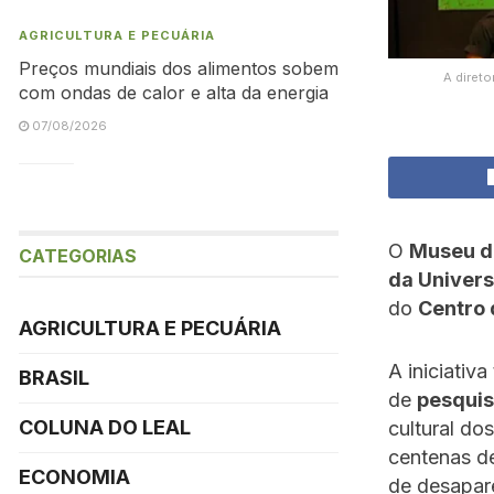
AGRICULTURA E PECUÁRIA
Preços mundiais dos alimentos sobem
A direto
com ondas de calor e alta da energia
07/08/2026
O
Museu d
CATEGORIAS
da Univers
do
Centro 
AGRICULTURA E PECUÁRIA
A iniciativ
BRASIL
de
pesqui
COLUNA DO LEAL
cultural do
centenas 
ECONOMIA
de desapar