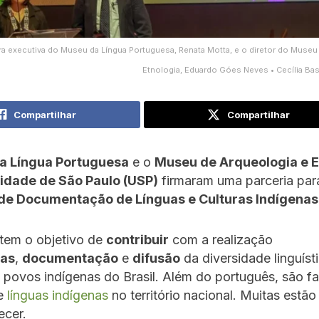
ra executiva do Museu da Língua Portuguesa, Renata Motta, e o diretor do Museu
Etnologia, Eduardo Góes Neves • Cecília B
Compartilhar
Compartilhar
a Língua Portuguesa
e o
Museu de Arqueologia e E
idade de São Paulo (USP)
firmaram uma parceria par
de Documentação de Línguas e Culturas Indígenas
a tem o objetivo de
contribuir
com a realização
sas
,
documentação
e
difusão
da diversidade linguíst
s povos indígenas do Brasil. Além do português, são f
de
línguas indígenas
no território nacional. Muitas est
ecer.