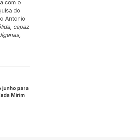
ta com o
quisa do
co Antonio
lida, capaz
dígenas,
e junho para
íada Mirim