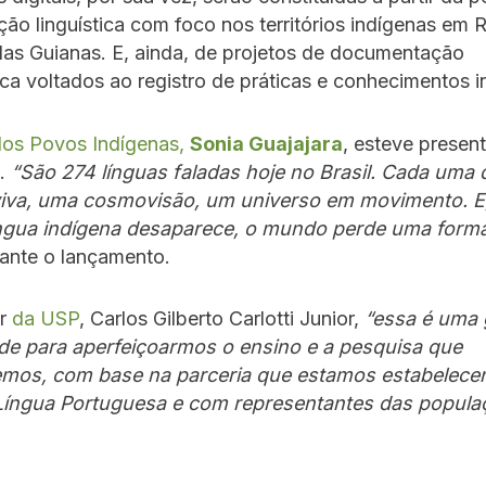
o linguística com foco nos territórios indígenas em 
das Guianas. E, ainda, de projetos de documentação
ca voltados ao registro de práticas e conhecimentos i
 dos Povos Indígenas,
Sonia Guajajara
, esteve presen
o.
“São 274 línguas faladas hoje no Brasil. Cada uma 
 viva, uma cosmovisão, um universo em movimento. E
ngua indígena desaparece, o mundo perde uma forma
ante o lançamento.
or
da USP
, Carlos Gilberto Carlotti Junior,
“essa é uma
de para aperfeiçoarmos o ensino e a pesquisa que
mos, com base na parceria que estamos estabelec
íngua Portuguesa e com representantes das popula