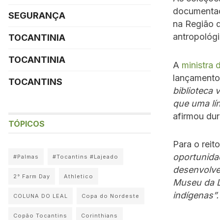
documentaçã
SEGURANÇA
na Região 
antropológi
TOCANTINIA
TOCANTINIA
A
ministra
lançament
TOCANTINS
biblioteca
que uma lí
afirmou dur
TÓPICOS
Para o reit
oportunida
#Palmas
#Tocantins #Lajeado
desenvolve
2° Farm Day
Athletico
Museu da L
indígenas”.
COLUNA DO LEAL
Copa do Nordeste
Copão Tocantins
Corinthians