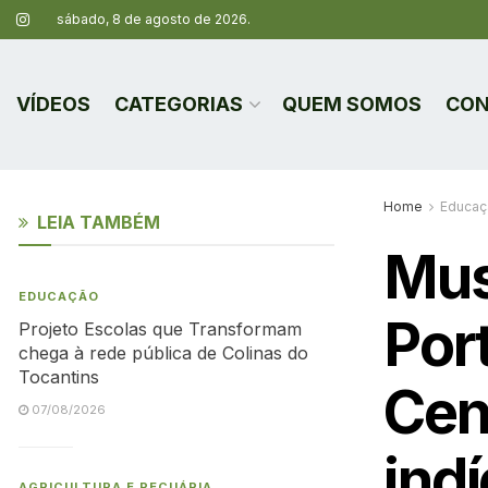
sábado, 8 de agosto de 2026.
VÍDEOS
CATEGORIAS
QUEM SOMOS
CON
Home
Educaç
LEIA TAMBÉM
Mus
EDUCAÇÃO
Por
Projeto Escolas que Transformam
chega à rede pública de Colinas do
Tocantins
Cen
07/08/2026
ind
AGRICULTURA E PECUÁRIA