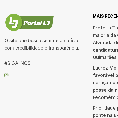
MAIS RECE
Prefeita T
maioria da
O site que busca sempre a notícia
Alvorada d
com credibilidade e transparência.
candidatur
Guimarães
#SIGA-NOS:
Laurez Mor
favorável 
geração d
posse da n
Fecomérci
Prioridade 
ponte na 