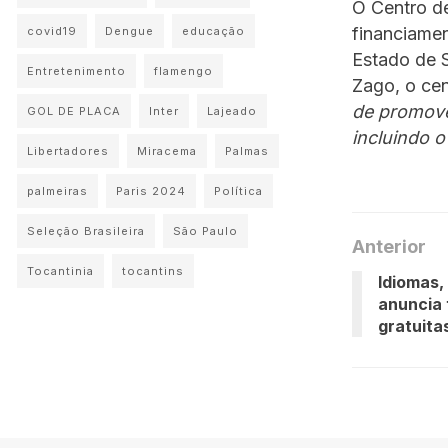
O Centro d
financiame
covid19
Dengue
educação
Estado de 
Entretenimento
flamengo
Zago, o ce
de promover
GOL DE PLACA
Inter
Lajeado
incluindo o 
Libertadores
Miracema
Palmas
palmeiras
Paris 2024
Política
Seleção Brasileira
São Paulo
Anterior
Tocantinia
tocantins
Idiomas,
anuncia 
gratuita