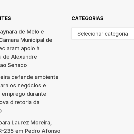
NTES
CATEGORIAS
haynara de Melo e
Selecionar categoria
 Câmara Municipal de
eclaram apoio à
a de Alexandre
 ao Senado
eira defende ambiente
para os negócios e
e emprego durante
ova diretoria da
o
para Laurez Moreira,
BR-235 em Pedro Afonso