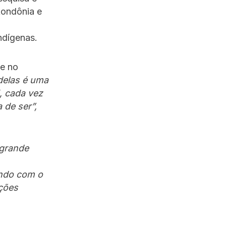
Rondônia e
ndígenas.
te no
delas é uma
, cada vez
 de ser”,
 grande
endo com o
ções