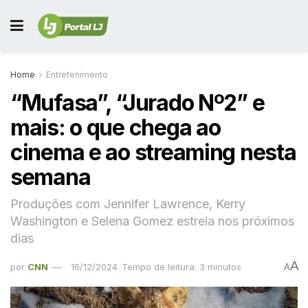
Home
Entretenimento
“Mufasa”, “Jurado Nº2” e
mais: o que chega ao
cinema e ao streaming nesta
semana
Produções com Jennifer Lawrence, Kerry
Washington e Selena Gomez estreia nos próximos
dias
A
por
CNN
16/12/2024
Tempo de leitura: 3 minutos
A