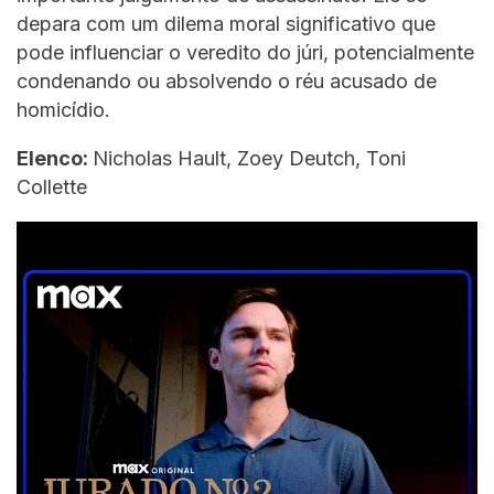
depara com um dilema moral significativo que
pode influenciar o veredito do júri, potencialmente
condenando ou absolvendo o réu acusado de
homicídio.
Elenco:
Nicholas Hault, Zoey Deutch, Toni
Collette