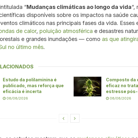
 intitulada “
Mudanças climáticas ao longo da vida
“,
científicas disponíveis sobre os impactos na saúde c
eventos climáticos nas principais fases da vida. Esses
ondas de calor
,
poluição atmosférica
e desastres natu
florestais e grandes inundações — como
as que atingi
Sul no último mês
.
ELACIONADOS
Estudo da polilaminina é
Composto da 
publicado, mas reforça que
eficaz no tra
eficácia é incerta
estresse pós
08/08/2026
08/08/2026