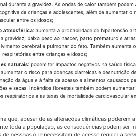
onal durante a gravidez. As ondas de calor também podem 
cognitiva de crianças e adolescentes, além de aumentar o r
scular entre os idosos;
o atmosférica
: aumenta a probabilidade de hipertensão art
 a gravidez, baixo peso ao nascer, parto prematuro e atra
lvimento cerebral e pulmonar do feto. Também aumenta o 
respiratórias entre crianças e idosos;
es naturais
: podem ter impactos negativos na saúde física
 aumentar o risco para doenças diarreicas e desnutrição d
nação da água e à falta de acesso a alimentos causados pe
ões e secas. Incêndios florestais também podem aumentar
os respiratórios e as taxas de mortalidade cardiovascular 
a que, apesar de as alterações climáticas poderem a
nte toda a população, as consequências podem ser m
 de pessoas que necessitam de acesso regular a serv