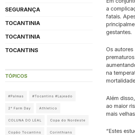
Em conjunt
a complica
SEGURANÇA
fatais. Ape
TOCANTINIA
principalme
gestantes.
TOCANTINIA
Os autores
TOCANTINS
prematuros 
aumentando 
na temperat
TÓPICOS
mortalidade
#Palmas
#Tocantins #Lajeado
Além disso
ao maior ri
2° Farm Day
Athletico
mais velhas
COLUNA DO LEAL
Copa do Nordeste
“Estes estu
Copão Tocantins
Corinthians