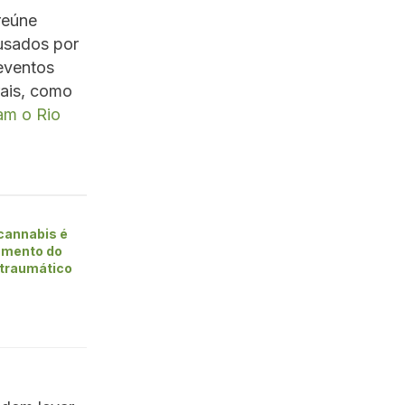
 reúne
ausados por
 eventos
rais, como
ram o Rio
cannabis é
tamento do
-traumático