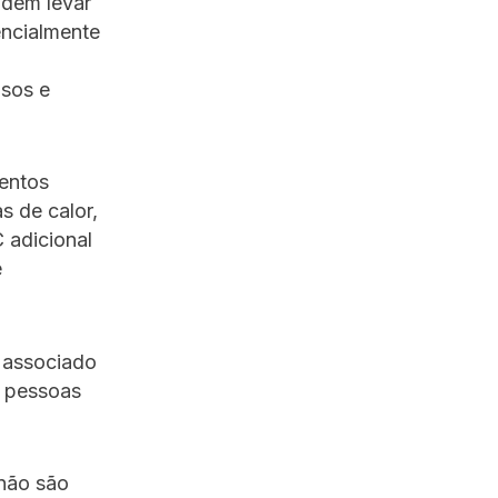
dem levar
encialmente
osos e
entos
s de calor,
 adicional
e
 associado
r pessoas
 não são