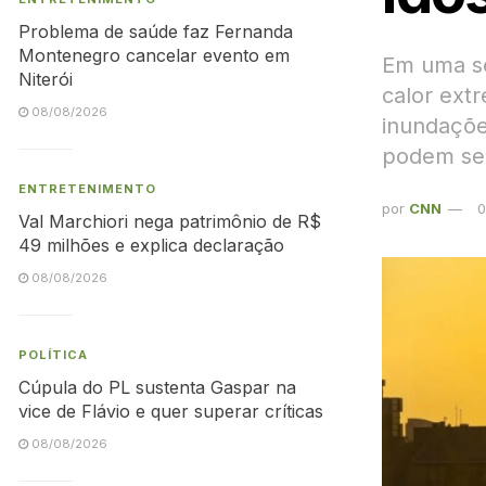
Problema de saúde faz Fernanda
Montenegro cancelar evento em
Em uma sé
Niterói
calor ext
08/08/2026
inundações
podem ser
ENTRETENIMENTO
por
CNN
0
Val Marchiori nega patrimônio de R$
49 milhões e explica declaração
08/08/2026
POLÍTICA
Cúpula do PL sustenta Gaspar na
vice de Flávio e quer superar críticas
08/08/2026