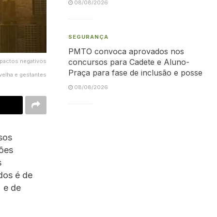
08/08/2026
SEGURANÇA
PMTO convoca aprovados nos
concursos para Cadete e Aluno-
mpactos negativos
Praça para fase de inclusão e posse
velha e gestantes
08/08/2026
sos
ções
s
udos é de
 e de