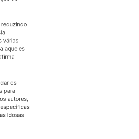
, reduzindo
cia
 várias
ra aqueles
afirma
udar os
s para
os autores,
específicas
as idosas