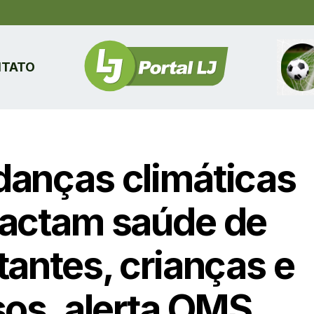
TATO
anças climáticas
actam saúde de
tantes, crianças e
sos, alerta OMS