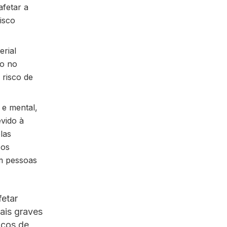
afetar a
isco
erial
so no
risco de
 e mental,
evido à
las
 os
em pessoas
fetar
ais graves
iços de