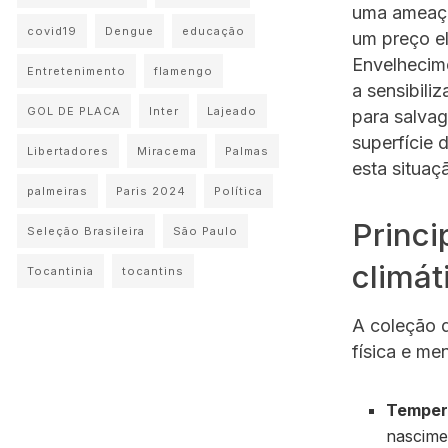
uma ameaça 
covid19
Dengue
educação
um preço el
Envelhecim
Entretenimento
flamengo
a sensibili
GOL DE PLACA
Inter
Lajeado
para salvag
superfície 
Libertadores
Miracema
Palmas
esta situaç
palmeiras
Paris 2024
Política
Princi
Seleção Brasileira
São Paulo
climát
Tocantinia
tocantins
A coleção 
física e me
Temper
nascime