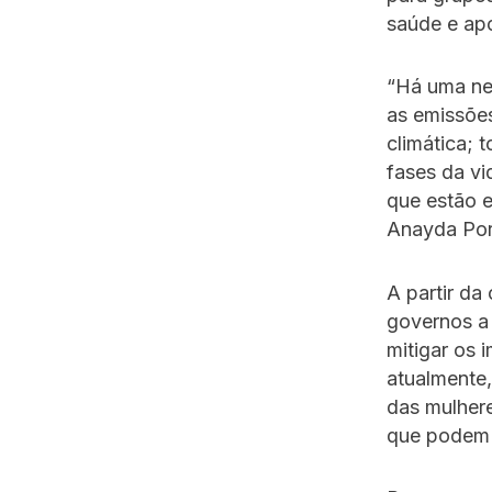
saúde e apo
“Há uma nec
as emissões
climática; 
fases da vi
que estão e
Anayda Port
A partir da
governos a 
mitigar os 
atualmente
das mulher
que podem t