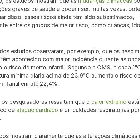
o, os estudos mostram que as
mudanças climáticas
po
ções graves de saúde e podem ser, muitas vezes, pot
sar disso, esses riscos ainda têm sido subestimados,
nte entre os grupos de maior risco, como crianças, id
 dos estudos observaram, por exemplo, que os nascim
têm acontecido com maior incidência durante as onda
o risco de morte infantil. Segundo a OMS, a cada 1°C
ura mínima diária acima de 23,9°C aumenta o risco d
 infantil em até 22,4%.
, os pesquisadores ressaltam que o
calor extremo
está
sco de
ataque cardíaco
e dificuldades respiratórias po
.
dos mostram claramente que as alterações climáticas