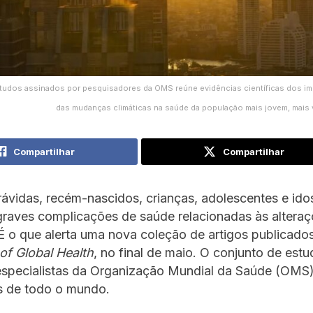
tudos assinados por pesquisadores da OMS reúne evidências científicas dos i
das mudanças climáticas na saúde da população mais jovem, mais 
Compartilhar
Compartilhar
ávidas, recém-nascidos, crianças, adolescentes e ido
graves complicações de saúde relacionadas às altera
 É o que alerta uma nova coleção de artigos publicado
of Global Health
, no final de maio. O conjunto de est
 especialistas da Organização Mundial da Saúde (OMS)
 de todo o mundo.