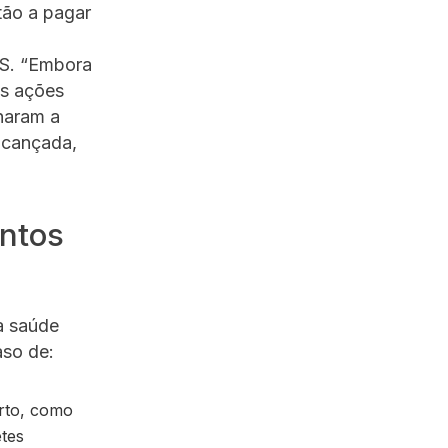
tão a pagar
MS. “Embora
as ações
haram a
alcançada,
entos
a saúde
aso de:
arto, como
tes