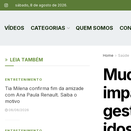
sábado, 8 de agosto de 2026.
VÍDEOS
CATEGORIAS
QUEM SOMOS
CON
Home
Saúde
LEIA TAMBÉM
Mud
ENTRETENIMENTO
imp
Tia Milena confirma fim da amizade
com Ana Paula Renault. Saiba o
motivo
ges
08/08/2026
ido
ENTRETENIMENTO