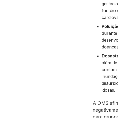
gestaci
função 
cardiova
Poluiçã
durante
desenvo
doenças 
Desastr
além de
contami
inundaç
distúrbi
idosas.
A OMS afirm
negativame
para grupos