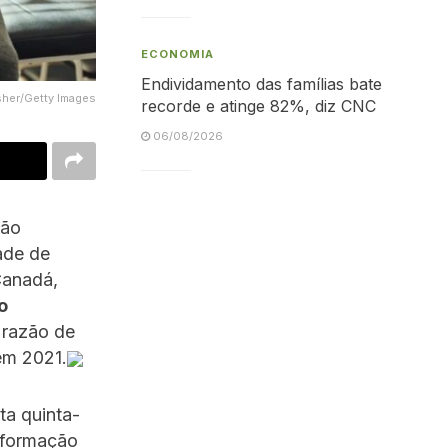
ECONOMIA
Endividamento das famílias bate
sher/Getty Images
recorde e atinge 82%, diz CNC
06/08/2026
ção
ade de
Canadá,
o
 razão de
em 2021.
ta quinta-
Informação