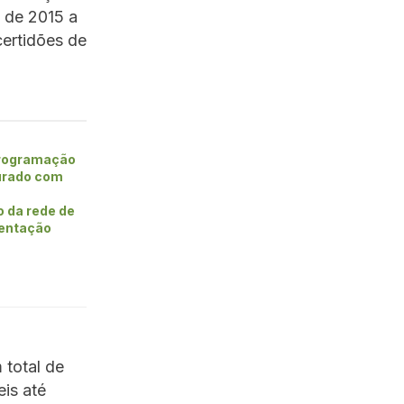
 de 2015 a
certidões de
rogramação
urado com
o da rede de
entação
 total de
is até