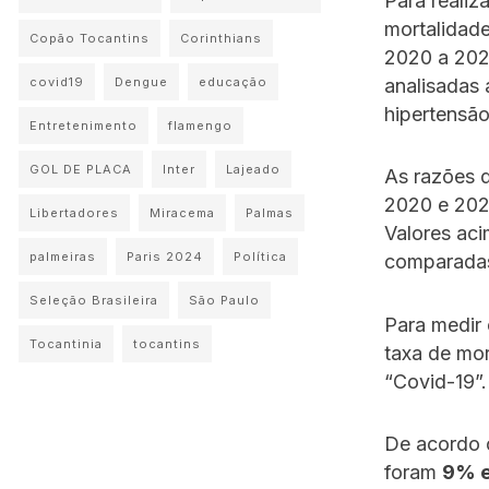
Para realiz
mortalidade
Copão Tocantins
Corinthians
2020 a 202
analisadas 
covid19
Dengue
educação
hipertensão 
Entretenimento
flamengo
GOL DE PLACA
Inter
Lajeado
As razões d
2020 e 2022
Libertadores
Miracema
Palmas
Valores ac
palmeiras
Paris 2024
Política
comparadas
Seleção Brasileira
São Paulo
Para medir
Tocantinia
tocantins
taxa de mo
“Covid-19”.
De acordo o
foram
9% e