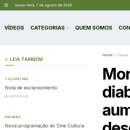
sexta-feira, 7 de agosto de 2026.
VÍDEOS
CATEGORIAS
QUEM SOMOS
CON
Home
Saúde
LEIA TAMBÉM
Mor
TOCANTINS
dia
Nota de esclarecimento
06/08/2026
aum
PALMAS
des
Nova programação do Cine Cultura