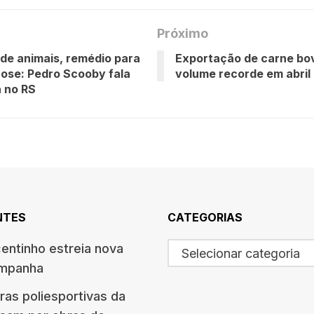
Próximo
de animais, remédio para
Exportação de carne bov
rose: Pedro Scooby fala
volume recorde em abril
a no RS
NTES
CATEGORIAS
centinho estreia nova
Selecionar categoria
ampanha
ras poliesportivas da