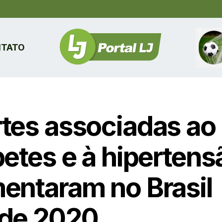
TATO
tes associadas ao
betes e à hipertens
entaram no Brasil
de 2020