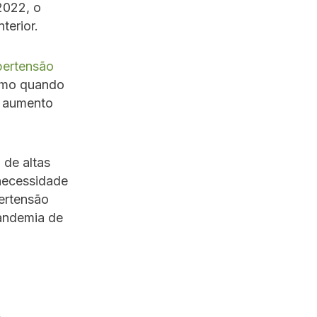
2022, o
terior.
pertensão
smo quando
o aumento
 de altas
“necessidade
ertensão
pandemia de