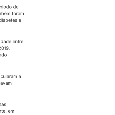
e
eríodo de
ambém foram
diabetes e
idade entre
2019.
ando
lcularam a
onavam
sas
nte, em