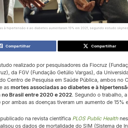
s à hipertensão e ao diabetes aumentaram 15% em 2021, segundo estudo skyne
Compartilhar
Compartilhar
tudo realizado por pesquisadores da Fiocruz (Funda
uz), da FGV (Fundação Getúlio Vargas), da Universid
 do Centro de Pesquisa em Saúde Pública, ambos no 
e as
mortes associadas ao diabetes e à hipertensã
no Brasil entre 2020 e 2022
. Segundo o trabalho, a
e por ambas as doenças tiveram um aumento de 15% 
 publicado na revista científica
PLOS Public Health
nes
analisou os dados de mortalidade do SIM (Sistema de 