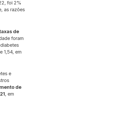
22, foi 2%
e, as razões
taxas de
idade foram
 diabetes
de 1,54, em
etes e
stros
mento de
21
, em