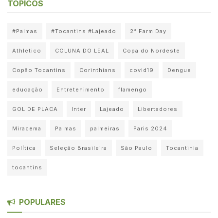
TÓPICOS
#Palmas
#Tocantins #Lajeado
2° Farm Day
Athletico
COLUNA DO LEAL
Copa do Nordeste
Copão Tocantins
Corinthians
covid19
Dengue
educação
Entretenimento
flamengo
GOL DE PLACA
Inter
Lajeado
Libertadores
Miracema
Palmas
palmeiras
Paris 2024
Política
Seleção Brasileira
São Paulo
Tocantinia
tocantins
POPULARES