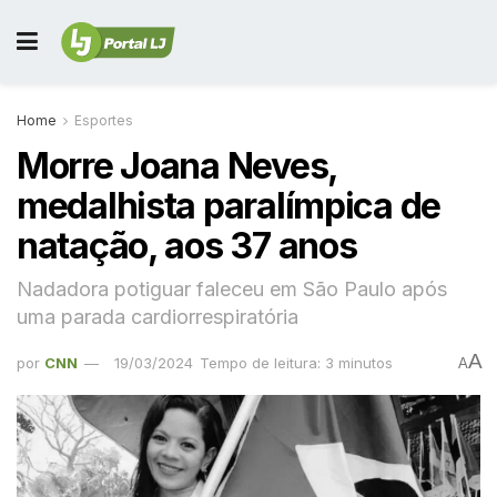
Home
Esportes
Morre Joana Neves,
medalhista paralímpica de
natação, aos 37 anos
Nadadora potiguar faleceu em São Paulo após
uma parada cardiorrespiratória
A
por
CNN
19/03/2024
Tempo de leitura: 3 minutos
A